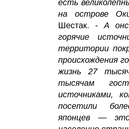
есть великолепн
на острове Оки
Шестак.
- А он
горячие источн
территории покр
происхождения г
жизнь 27 тыся
тысячам гос
источниками, к
посетили бол
японцев — это
население стран