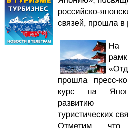
российско-японск
связей, прошла в
На 
ра
«Отд
прошла пресс-к
курс на Япон
развитию рос
туристических свя
Отметим, что