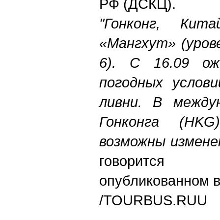
РФ (ДСКЦ).
"Гонконг, Кит
«Мангхут» (уров
6). С 16.09 ож
погодных услови
ливни. В между
Гонконга (HKG
возможны измене
говорится 
опубликованном в
/TOURBUS.RUU