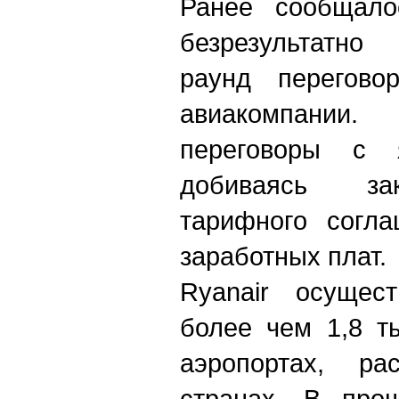
Ранее сообщало
безрезультатно
раунд перегово
авиакомпании.
переговоры с 
добиваясь за
тарифного согл
заработных плат.
Ryanair осущес
более чем 1,8 т
аэропортах, р
странах. В про