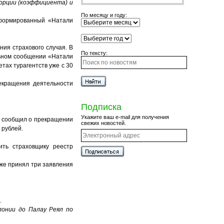
орции (коэффициента) и
По месяцу и году:
 сформированный «Натали
ния страхового случая. В
По тексту:
льном сообщении «Натали
тах турагентств уже с 30
рекращения деятельности
Подписка
Укажите ваш e-mail для получения
O сообщил о прекращении
свежих новостей.
 рублей.
ть страховщику реестр
уже принял три заявления
.
лонии до Палау Реял по