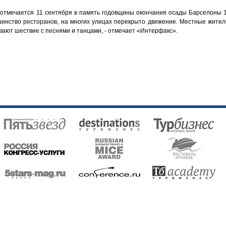
тмечается 11 сентября в память годовщины окончания осады Барселоны 17
шинство ресторанов, на многих улицах перекрыто движение. Местные жители
вают шествие с песнями и танцами, - отмечает «Интерфакс».