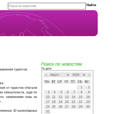
Поиск по новостям
По дате:
аявления туристов
ПН
ВТ
СР
ЧТ
ПТ
СБ
ВС
рс»
1
2
ния от туристов «Натали
3
4
5
6
7
8
9
х обязательств, судя по
 по заявлениям пока не
10
11
12
13
14
15
16
».
17
18
19
20
21
22
23
24
25
26
27
28
29
30
течение 30 календарных
31