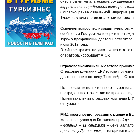
дней с даты начала приема документов
корректного определения размера выпл
Согласно ранее озвученной информации,
Турс», заключив договор с одним из трех 
Основной вопрос, волнующий туристов, –
сообщении Ростуризма говорится о том, 
Турс» о прекращении деятельности указан
июня 2018 года.
В «Ингосстрахе» не дают четкого ответ
оператора, - сообщает АТОР.
Страховая компания ERV готова приним
Страховая компания ERV готова принима
деятельности в пятницу, 7 сентября. Отв
По словам исполнительного директор
пострадавших. Пока этого не произошло, 
Прием заявлений страховая компания ERV 
от туристов.
МИД предупредил россиян о марше в Ба
Марш по случаю дня Каталонии пройдет в
«
Испания – 11 сентября – день Катало
проспекту Диагональ
», — говорится в со