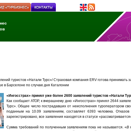
нес
ов
лений туристов «Натали Турс»/ Страховая компания ERV готова принимать з
е в Барселоне по случаю дня Каталонии
«Ингосстрах» принял уже более 2600 заявлений туристов «Натали Ту
Как сообщает АТОР, к вчерашнему дню «Ингосстрах» принял 2644 заявле
Турс». Общее число пострадавших от неисполнения туроператором свои
поданным на 10.09 заявлениям, составляет 6393 человека. Отказов
зарегистрировано, все заявления находятся в статусе «рассматривается
Сумма требований по полученным заявлениям пока не называется. «
В 