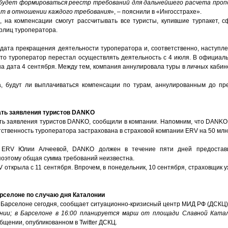
 будет формироваться реестр требований для дальнейшего расчета проп
ат в отношении каждого требования
», – пояснили в «Ингосстрахе».
 на компенсации смогут рассчитывать все туристы, купившие турпакет,
юрлиц туроператора.
 дата прекращения деятельности туроператора и, соответственно, наступле
что туроператор перестал осуществлять деятельность с 4 июля. В официа
а дата 4 сентября. Между тем, компания аннулировала туры в личных кабине
а, будут ли выплачиваться компенсации по турам, аннулированным до п
ать заявления туристов DANKO
ть заявления туристов DANKO, сообщили в компании. Напомним, что DANK
етственность туроператора застрахована в страховой компании ERV на 50 млн
а ERV Юлии Алчеевой, DANKO должен в течение пяти дней предостави
поэтому общая сумма требований неизвестна.
открыла с 11 сентября. Впрочем, в понедельник, 10 сентября, страховщик 
рселоне по случаю дня Каталонии
 Барселоне сегодня, сообщает ситуационно-кризисный центр МИД РФ (ДСКЦ)
нии; в Барселоне в 16:00 планируется марш от площади Славной Ката
общении, опубликованном в Twitter ДСКЦ.