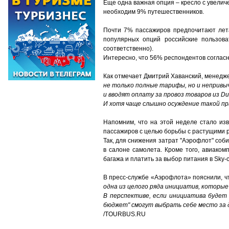
Еще одна важная опция – кресло с увеличе
необходим 9% путешественников.
Почти 7% пассажиров предпочитают лета
популярных опций российские пользова
соответственно).
Интересно, что 56% респондентов согласны
Как отмечает Дмитрий Хаванский, менедже
не только полные тарифы, но и непривы
и вводят оплату за провоз товаров из Du
И хотя чаще слышно осуждение такой пр
Напомним, что на этой неделе стало изв
пассажиров с целью борьбы с растущими 
Так, для снижения затрат "Аэрофлот" соб
в салоне самолета. Кроме того, авиако
багажа и платить за выбор питания в Sky-c
В пресс-службе «Аэрофлота» пояснили, ч
одна из целого ряда инициатив, которы
В перспективе, если инициатива будет
бюджет" смогут выбрать себе место за
/TOURBUS.RU