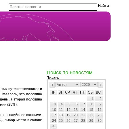
Поиск по новостям
По дате:
йских путешественников и
ПН
ВТ
СР
ЧТ
ПТ
СБ
ВС
Оказалось, что половина
1
2
 цены, а вторая половина
3
4
5
6
7
8
9
мии (25%).
10
11
12
13
14
15
16
читают наиболее важными.
17
18
19
20
21
22
23
), выбор места в салоне
24
25
26
27
28
29
30
31