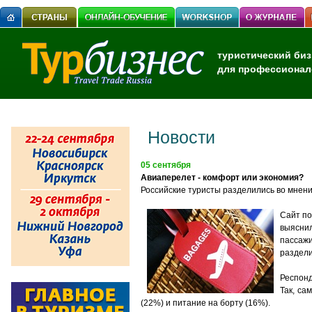
туристический биз
для профессионал
Новости
05 сентября
Авиаперелет - комфорт или экономия?
Российские туристы разделились во мнен
Сайт по
выяснил
пассажи
раздели
Респонд
Так, са
(22%) и питание на борту (16%).