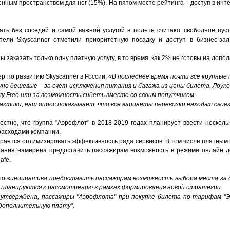
нным пространством для ног (15%). На пятом месте рейтинга – доступ в инте
ть без соседей и самой важной услугой в полете считают свободное пус
тели Skyscanner отметили приоритетную посадку и доступ в бизнес-за
 заказать только одну платную услугу, в то время, как 2% не готовы на доп
р по развитию Skyscanner в России, «
В последнее время почти все крупные
чно дешевые – за счет исключения питания и багажа из цены билета. Лоу
ty Free или за возможность сидеть вместе со своим попутчиком.
актики, наш опрос показывает, что все варианты перевозки находят свое
естно, что группа "Аэрофлот" в 2018-2019 годах планирует ввести несколь
расходами компании.
ирается оптимизировать эффективность ряда сервисов. В том числе платным
мпания намерена предоставить пассажирам возможность в режиме онлайн д
afe.
то «
инициатива предоставить пассажирам возможность выбора места за 
е планируются к рассмотрению в рамках формирования новой стратегии.
 утверждена, пассажиры "Аэрофлота" при покупке билета по тарифам "Эк
 дополнительную плату
".