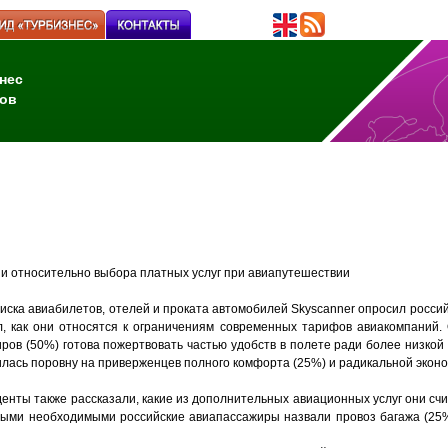
нес
ов
ии относительно выбора платных услуг при авиапутешествии
иска авиабилетов, отелей и проката автомобилей Skyscanner опросил росси
, как они относятся к ограничениям современных тарифов авиакомпаний. 
ров (50%) готова пожертвовать частью удобств в полете ради более низкой
лась поровну на приверженцев полного комфорта (25%) и радикальной эконо
енты также рассказали, какие из дополнительных авиационных услуг они с
мыми необходимыми российские авиапассажиры назвали провоз багажа (25%