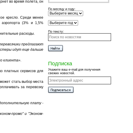
рнет во время полета, он
По месяцу и году:
тое кресло. Среди менее
л аэропорта (3% и 1,5%
По тексту:
олнительные расходы.
 перевозчики предлагают
костеры идут еще дальше
го клиента».
Подписка
Укажите ваш e-mail для получения
ко платных сервисов для
свежих новостей.
 может стать выбор места
оплачивать за перевозку
дополнительную плату -
оном-промо" и "Эконом-