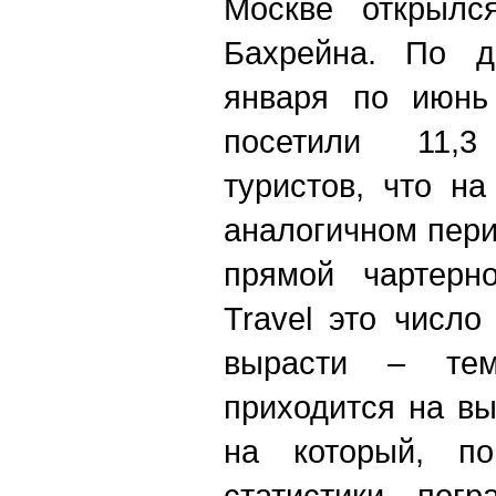
Москве открылс
Бахрейна. По д
января по июнь
посетили 11,3
туристов, что н
аналогичном пери
прямой чартерно
Travel это числ
вырасти – те
приходится на в
на который, п
статистики пог