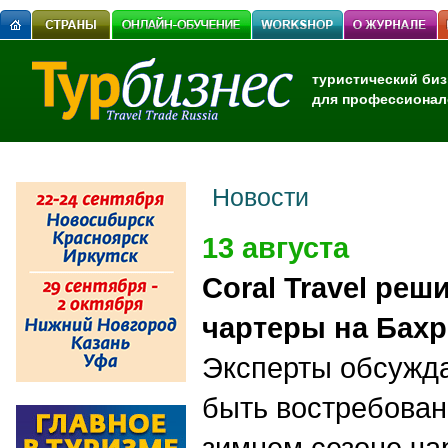
туристический биз
для профессионал
Новости
13 августа
Coral Travel реш
чартеры на Бах
Эксперты обсужда
быть востребова
зимнем сезоне ча