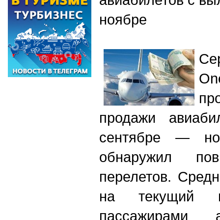
ноябре
Се
On
пр
продажи авиаби
сентябре — но
обнаружил пов
перелетов. Сред
на текущий м
пассажирами а