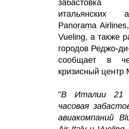
забастовка 
итальянских а
Panorama Airlines,
Vueling, а также 
городов Реджо-ди
сообщает в чет
кризисный центр
"
В Италии 21 
часовая забасто
авиакомпаний Blu
Air Italy и Vueli