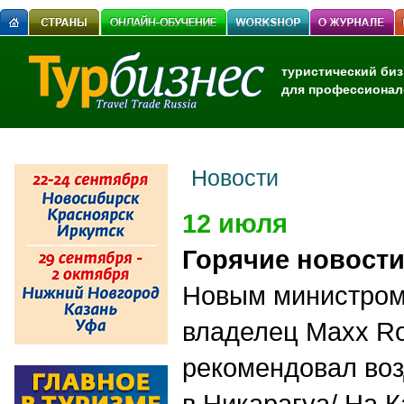
туристический биз
для профессионал
Новости
12 июля
Горячие новост
Новым министром
владелец Maxx R
рекомендовал воз
в Никарагуа/ На 