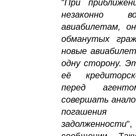
"
При приближе
незаконно в
авиабилетам, о
обманутых граж
новые авиабилеты
одну сторону. Э
её кредиторск
перед агент
совершать анало
погашения
задолженности
"
сообщении. Так