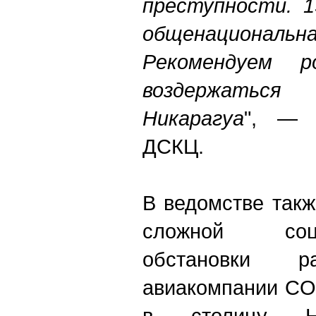
преступности. 1
общенационал
Рекомендуем р
воздержатьс
Никарагуа
", — г
ДСКЦ.
В ведомстве такж
сложной социа
обстановки р
авиакомпании COP
в столицу Ни