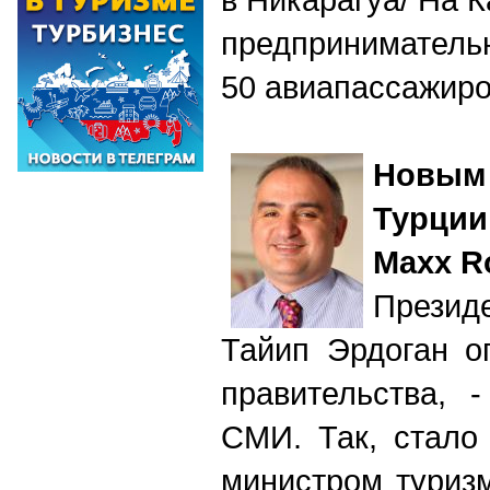
предприниматель
50 авиапассажир
Новым 
Турци
Maxx R
Презид
Тайип Эрдоган о
правительства, 
СМИ. Так, стало
министром туриз