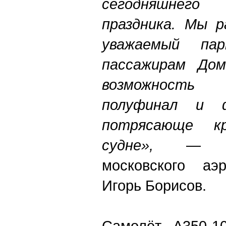
сегодняшне
праздника. Мы 
уважаемый пар
пассажирам Дом
возможност
полуфинал и
потрясающе кр
судне»,
— ска
московского аэ
Игорь Борисов.
Самолёт А350-1