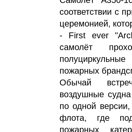
соответствии с п
церемонией, кот
- First еver "Ar
самолёт прох
полуциркульн
пожарных брандс
Обычай встре
воздушные судна
по одной версии
флота, где по
пожарных кате