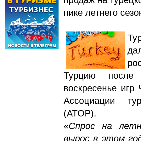
пике летнего сезо
Ту
да
ро
Турцию после
воскресенье игр
Ассоциации тур
(АТОР).
«
Спрос на лет
вырос в этом го