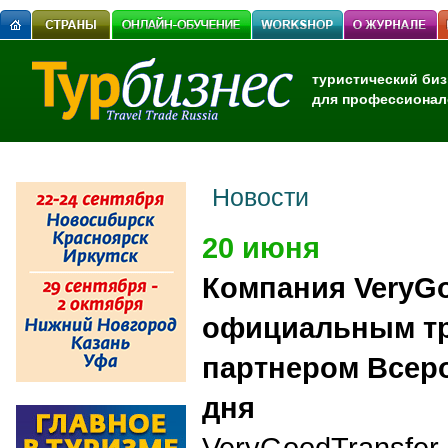
туристический биз
для профессионал
Новости
20 июня
Компания VeryGo
официальным т
партнером Всеро
дня
VeryGoodTransfer 