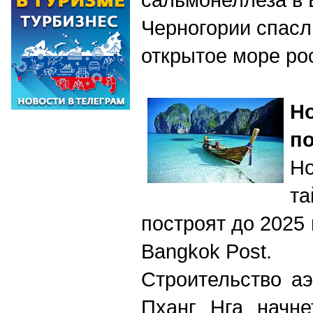
Черногории спасл
открытое море ро
Н
по
Н
та
построят до 2025 
Bangkok Post.
Строительство а
Пханг Нга начне