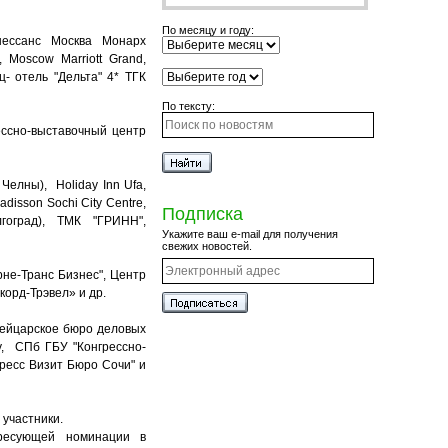
По месяцу и году:
енессанс Москва Монарх
 Moscow Marriott Grand,
ц- отель "Дельта" 4* ТГК
По тексту:
рессно-выставочный центр
Челны), Holiday Inn Ufa,
disson Sochi City Centre,
Подписка
лгоград), ТМК "ГРИНН",
Укажите ваш e-mail для получения
свежих новостей.
не-Транс Бизнес", Центр
корд-Трэвел» и др.
ейцарское бюро деловых
у, СПб ГБУ "Конгрессно-
ресс Визит Бюро Сочи" и
е участники.
ресующей номинации в