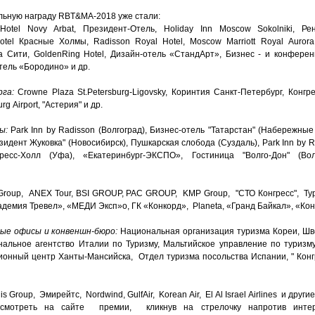
ьную награду RBT&MA-2018 уже стали:
Hotel Novy Arbat, Президент-Отель, Holiday Inn Moscow Sokolniki, Р
otel Красные Холмы, Radisson Royal Hotel, Moscow Marriott Royal Aurora,
ва Сити, GoldenRing Hotel, Дизайн-отель «СтандАрт», Бизнес - и конферен
ель «Бородино» и др.
га:
Crowne Plaza St.Petersburg-Ligovsky, Коринтия Санкт-Петербург, Конг
 Airport, "Астерия" и др.
ы:
Park Inn by Radisson (Волгоград), Бизнес-отель "Татарстан" (Набережные 
идент Жуковка" (Новосибирск), Пушкарская слобода (Суздаль), Park Inn by Ra
гресс-Холл (Уфа), «Екатеринбург-ЭКСПО», Гостиница "Волго-Дон" (Во
 Group, ANEX Tour, BSI GROUP, PAC GROUP, KMP Group, "СТО Конгресс", Тур
демия Тревел», «МЕДИ Эксп»о, ГК «Конкорд», Planeta, «Гранд Байкал», «Кон
ные офисы и конвеншн-бюро:
Национальная организация туризма Кореи, Шв
ональное агентство Италии по Туризму, Мальтийское управление по туризм
онный центр Ханты-Мансийска, Отдел туризма посольства Испании, " Конг
s Group, Эмирейтс, Nordwind, GulfAir, Korean Air, El Al Israel Airlines и други
смотреть на сайте премии, кликнув на стрелочку напротив инте