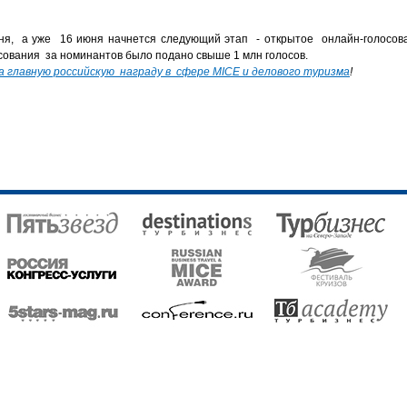
ня, а уже 16 июня начнется следующий этап - открытое онлайн-голосова
осования за номинантов было подано свыше 1 млн голосов.
 главную российскую награду в сфере MICE и делового туризма
!