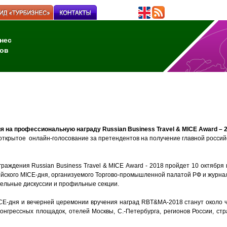
нес
ов
я на профессиональную награду Russian Business Travel & MICE Award – 
открытое онлайн-голосование за претендентов на получение главной россий
граждения Russian Business Travel & MICE Award - 2018 пройдет 10 октябр
ийского MICE-дня, организуемого Торгово-промышленной палатой РФ и журнал
нельные дискуссии и профильные секции.
ICE-дня и вечерней церемонии вручения наград RBT&MA-2018 станут около 
конгрессных площадок, отелей Москвы, С.-Петербурга, регионов России, ст