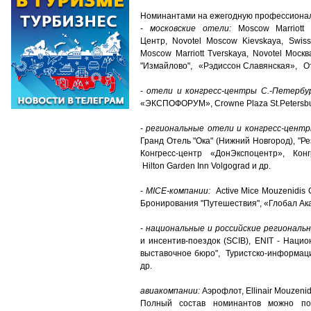
Номинантами на ежегодную профессионал
- московские отели:
Moscow Marriott 
Центр, Novotel Moscow Kievskaya, Swiss
Moscow Marriott Tverskaya, Novotel Моск
"Измайлово", «Рэдиссон Славянская», От
- отели и конгресс-центры С.-Петербур
«ЭКСПОФОРУМ», Crowne Plaza St.Petersburg
- региональные отели и конгресс-центр
Гранд Отель "Ока" (Нижний Новгород), "Рез
Конгресс-центр «ДонЭкспоцентр», Кон
Hilton Garden Inn Volgograd и др.
- MICE-компании:
Active Mice Mouzenidis
Бронирования "Путешествия", «Глобал Ака
- национальные и российские региональ
и инсентив-поездок (SCIB), ENIT - Наци
выставочное бюро", Туристско-информаци
др.
авиакомпании:
Аэрофлот, Ellinair Mouzenidi
Полный состав номинантов можно по