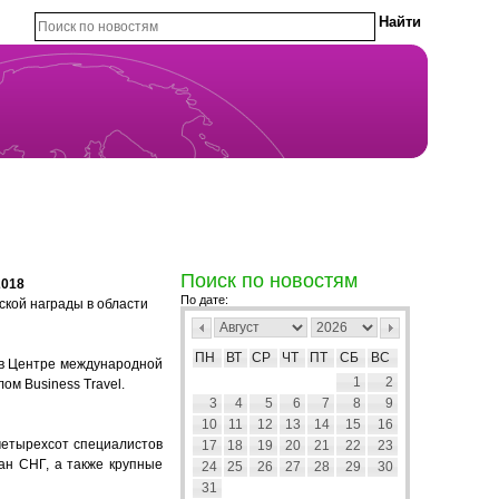
Поиск по новостям
2018
По дате:
ской награды в области
ПН
ВТ
СР
ЧТ
ПТ
СБ
ВС
я в Центре международной
1
2
ом Business Travel.
3
4
5
6
7
8
9
10
11
12
13
14
15
16
четырехсот специалистов
17
18
19
20
21
22
23
ран СНГ, а также крупные
24
25
26
27
28
29
30
31