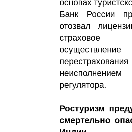
основах туристск
Банк России п
отозвал лиценз
страховое 
осуществлени
перестрахов
неисполнени
регулятора.
Ростуризм пред
смертельно опа
Индии