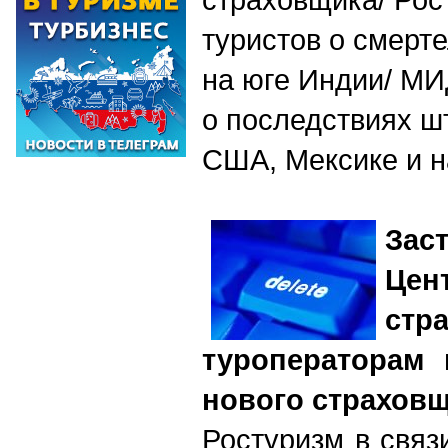
туристов о смерт
на юге Индии/ М
о последствиях ш
США, Мексике и н
За
Цен
стр
туроператорам 
нового страхов
Ростуризм в связ