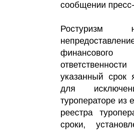
сообщении пресс
Ростуризм н
непредоставл
финансовог
ответственнос
указанный срок 
для исключе
туроператоре из 
реестра туропер
сроки, установ