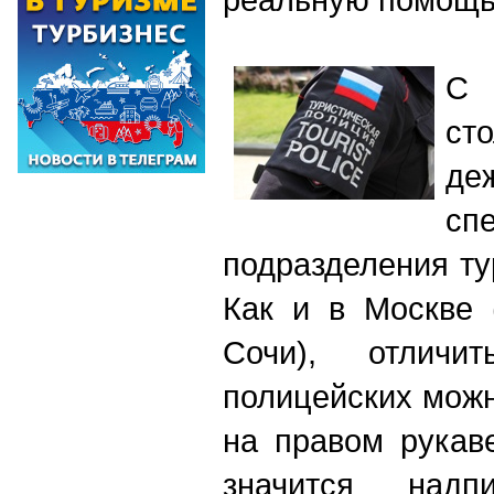
С 
ст
де
сп
подразделения ту
Как и в Москве 
Сочи), отлич
полицейских мож
на правом рукав
значится надпи