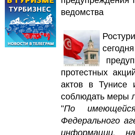
ведомства
Ростур
сего
предуп
протестных акци
актов в Тунисе 
соблюдать меры л
"
По имеющейся
Федерального аг
информации, н