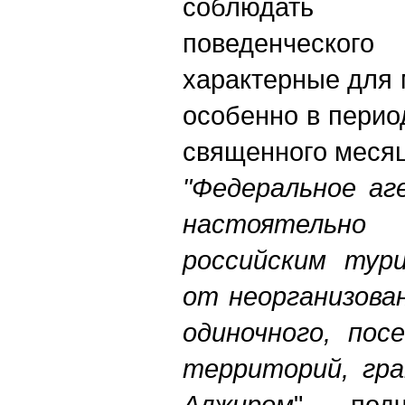
соблюдать
поведенческ
характерные для 
особенно в перио
священного меся
"Федеральное аг
настоятель
российским тур
от неорганизова
одиночного, пос
территорий, гра
Алжиром
", — под