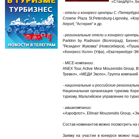
«СтандАрт», Би
- отели и конгресс-центры С.-Петербург
Crowne Plaza St.Petersburg-Ligovsky, «К
Airport, "Астерия" и др.
- региональные отели и конгресс-центры
ParkInn by Radisson (Волгоград), Бизне
"Резидент Жуковка" (Новосибирск), «Пушка
«Конгресс-Холл» (Уфа), «Екатеринбург-ЭКС
- MICE-компании:
ANEX Tour, Active Mice Mouzenidis Group
Тревел», «МЕДИ Экспо», Группа компаний «
- национальные и российские региональн
Национальная организация туризма Кореи
туризму, Мальтийское управление по тури
- авиакомпании:
«Аэрофлот», Ellinair Mouzenidis Group, «Эм
Состав номинантов можно посмотреть на 
Заявку на участие в конкурсе можно п