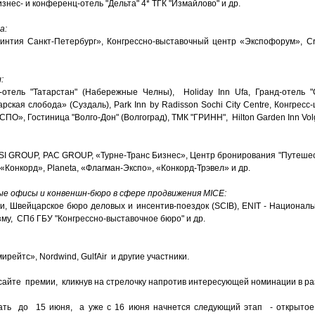
знес- и конференц-отель "Дельта" 4* ТГК "Измайлово" и др.
а:
оринтия Санкт-Петербург», Конгрессно-выставочный центр «Экспофорум», Cr
:
с-отель "Татарстан" (Набережные Челны), Holiday Inn Ufa, Гранд-отель "
рская слобода» (Суздаль), Park Inn by Radisson Sochi City Centre, Конгресс
ПО», Гостиница "Волго-Дон" (Волгоград), ТМК "ГРИНН", Hilton Garden Inn Vol
, BSI GROUP, PAC GROUP, «Турне-Транс Бизнес», Центр бронирования "Путеше
Конкорд», Planeta, «Флагман-Экспо», «Конкорд-Трэвел» и др.
ые офисы и конвеншн-бюро в сфере продвижения MICE:
, Швейцарское бюро деловых и инсентив-поездок (SCIB), ENIT - Националь
зму, СПб ГБУ "Конгрессно-выставочное бюро" и др.
ирейтс», Nordwind, GulfAir и другие участники.
сайте премии, кликнув на стрелочку напротив интересующей номинации в р
одать до 15 июня, а уже с 16 июня начнется следующий этап - открытое