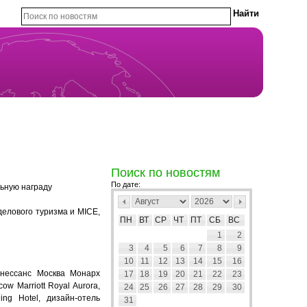
Поиск по новостям
По дате:
ьную награду
лового туризма и MICE,
ПН
ВТ
СР
ЧТ
ПТ
СБ
ВС
1
2
3
4
5
6
7
8
9
10
11
12
13
14
15
16
Ренессанс Москва Монарх
17
18
19
20
21
22
23
w Marriott Royal Aurora,
24
25
26
27
28
29
30
ing Hotel, дизайн-отель
31