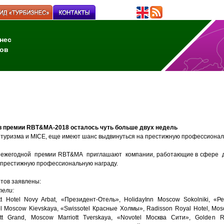
нес
ов
 в премии RBT&MA-2018 осталось чуть больше двух недель
туризма и MICE, еще имеют шанс выдвинуться на престижную профессионал
ежегодной премии RBT&MA приглашают компании, работающие в сфере де
 престижную профессиональную награду.
тов заявлены:
тели:
tt Hotel Novy Arbat, «Президент-Отель», HolidayInn Moscow Sokolniki, «
l Moscow Kievskaya, «Swissotel Красные Холмы», Radisson Royal Hotel, Mosco
tt Grand, Moscow Marriott Tverskaya, «Novotel Москва Сити», Golden R