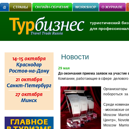
туристический биз
для профессионал
Новости
29 мая
До окончания приема заявок на участие
Компании, работающие в сфере делового 
Организаторы 
побороться за
Среди номинан
- московские о
Moscow Marrio
Центр», Novote
Moscow Marrio