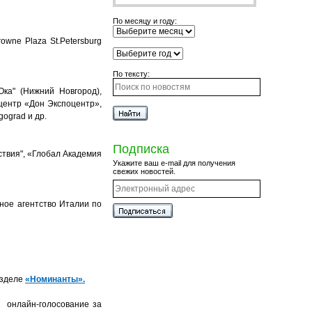
По месяцу и году:
owne Plaza St.Petersburg
По тексту:
Ока" (Нижний Новгород),
-центр «Дон Экспоцентр»,
gograd и др.
Подписка
ствия", «Глобал Академия
Укажите ваш e-mail для получения
свежих новостей.
ное агентство Италии по
азделе
«Номинанты».
 онлайн-голосование за