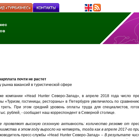
нес
ов
зарплата почти не растет
у рынка вакансий в туристической сфере
ике компании «Head Hunter Северо-Запад», в апреле 2018 года число пр
ы «Туризм, гостиницы, рестораны» в Петербурге увеличилось по сравнени
 треть. При этом средний уровень оплаты труда для специалистов, гото
тыс. рублей, - сообщает наш корреспондент в Северной столице.
е проявляют высокую сезонную активность: количество резюме от пре
иимства в этом году выросло на четверть, тогда как в апреле 2017-го при
ководитель пресс-службы «Head Hunter Северо-Запад» –
В результате чис