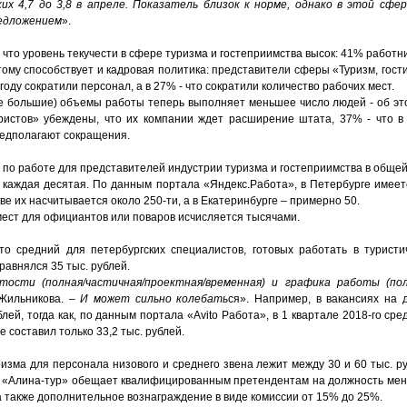
ких 4,7 до 3,8 в апреле. Показатель близок к норме, однако в этой сф
редложением
».
что уровень текучести в сфере туризма и гостеприимства высок: 41% работни
тому способствует и кадровая политика: представители сферы «Туризм, гос
 году сократили персонал, а в 27% - что сократили количество рабочих мест.
е большие) объемы работы теперь выполняет меньшее число людей - об эт
ристов» убеждены, что их компании ждет расширение штата, 37% - что 
редполагают сокращения.
 по работе для представителей индустрии туризма и гостеприимства в общей 
о каждая десятая. По данным портала «Яндекс.Работа», в Петербурге имеет
е их насчитывается около 250-ти, а в Екатеринбурге – примерно 50.
мест для официантов или поваров исчисляется тысячами.
то средний для петербургских специалистов, готовых работать в туристи
равнялся 35 тыс. рублей.
ости (полная/частичная/проектная/временная) и графика работы (пол
Жильникова.
– И может сильно колебать
ся». Например, в вакансиях на
блей, тогда как, по данным портала «Avito Работа», в 1 квартале 2018-го ср
 составил только 33,2 тыс. рублей.
зма для персонала низового и среднего звена лежит между 30 и 60 тыс. ру
я «Алина-тур» обещает квалифицированным претендентам на должность мен
 а также дополнительное вознаграждение в виде комиссии от 15% до 25%.