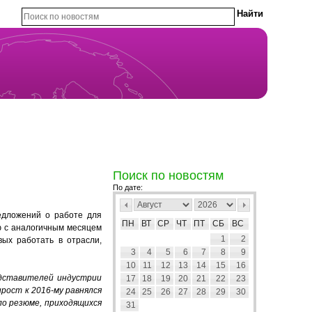
Поиск по новостям
По дате:
едложений о работе для
ПН
ВТ
СР
ЧТ
ПТ
СБ
ВС
ю с аналогичным месяцем
1
2
вых работать в отрасли,
3
4
5
6
7
8
9
10
11
12
13
14
15
16
дставителей индустрии
17
18
19
20
21
22
23
рост к 2016-му равнялся
24
25
26
27
28
29
30
ло
резюме, приходящихся
31