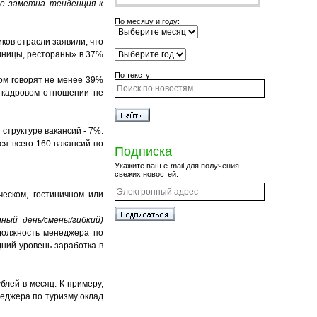
ере заметна тенденция к
По месяцу и году:
ков отрасли заявили, что
тиницы, рестораны» в 37%
По тексту:
ом говорят не менее 39%
в кадровом отношении не
структуре вакансий - 7%.
ся всего 160 вакансий по
Подписка
Укажите ваш e-mail для получения
свежих новостей.
ческом, гостиничном или
ный день/смены/гибкий)
 должность менеджера по
едний уровень заработка в
блей в месяц. К примеру,
еджера по туризму оклад