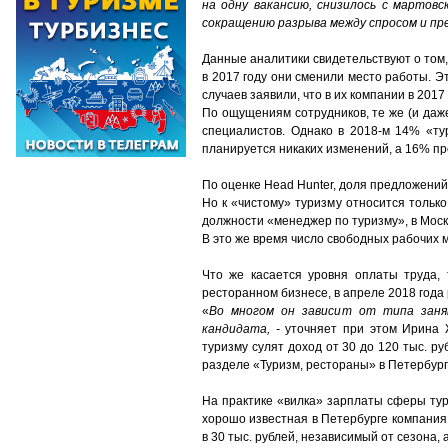
на одну вакансию, снизилось с мартовс
сокращению разрыва между спросом и п
Данные аналитики свидетельствуют о том, 
в 2017 году они сменили место работы. Э
случаев заявили, что в их компании в 2017
По ощущениям сотрудников, те же (и даж
специалистов. Однако в 2018-м 14% «ту
планируется никаких изменений, а 16% п
По оценке Head Hunter, доля предложений
Но к «чистому» туризму относится тольк
должности «менеджер по туризму», в Москв
В это же время число свободных рабочих 
Что же касается уровня оплаты труда, 
ресторанном бизнесе, в апреле 2018 года 
«
Во многом он зависит от типа занят
кандидата, -
уточняет при этом Ирина 
туризму сулят доход от 30 до 120 тыс. ру
разделе «Туризм, рестораны» в Петербурге
На практике «вилка» зарплаты сферы тури
хорошо известная в Петербурге компани
в 30 тыс. рублей, независимый от сезона,