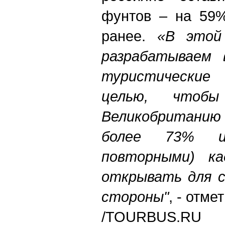
фунтов – на 59%
ранее.
«В этой
разрабатываем 
туристически
целью, чтоб
Великобританию 
более 73% и
повторными)
ка
открывать для с
стороны"
, - отме
/TOURBUS.RU