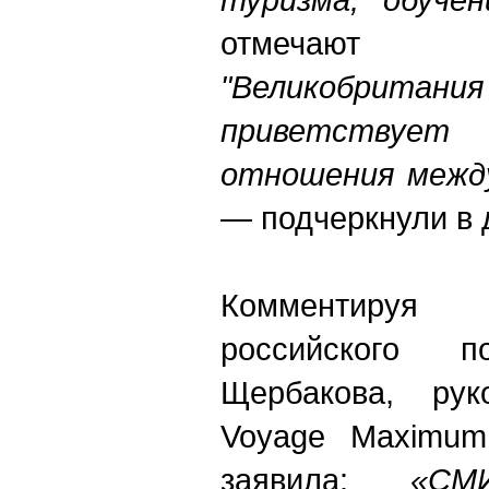
отмечают в
"Великобритан
приветствуе
отношения между
— подчеркнули в 
Комментируя
российского п
Щербакова, рук
Voyage Maximum
заявила:
«СМ