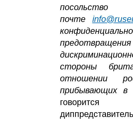
посольство 
почте
info@ruse
конфиденциаль
предотвраще
дискриминацио
стороны брит
отношении рос
прибывающих в 
говоритс
диппредставитель