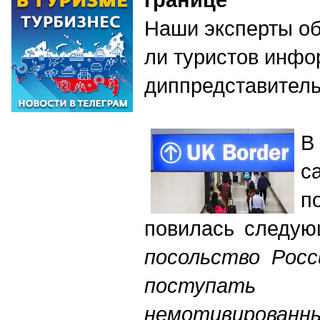
Наши эксперты об
ли туристов инфо
диппредставитель
В
с
п
повилась следую
посольство Росс
поступать
немотивирован