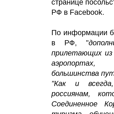
странице посольс
РФ в Facebook.
По информации б
в РФ, "
допол
прилетающих из 
аэропортах
большинства пу
"Как и всегд
россиянам, ко
Соединенное Ко
туризма, обучен