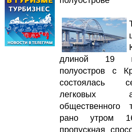
длиной 19 к
полуостров с Кр
состоялась с
легковых а
общественного т
рано утром 1
пропускная спос