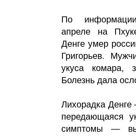
По информаци
апреле на Пхуке
Денге умер росси
Григорьев. Мужч
укуса комара, 
Болезнь дала осл
Лихорадка Денге 
передающаяся ук
симптомы — выс