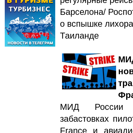
Барселона/ Росп
о вспышке лихора
Таиланде
МИ
но
тр
Фр
МИД России 
забастовках пило
France и авиади