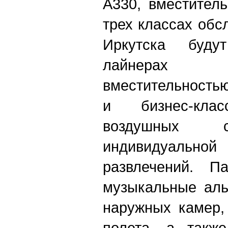
A330, вместител
трех классах обс
Иркутска буду
лайнерах 
вместительность
и бизнес-кла
воздушных 
индивидуал
развлечений. П
музыкальные аль
наружных камер,
полета, а такж