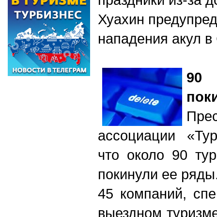
Хуахин предупред
нападения акул в
90
пок
Пре
ассоциации «Ту
что около 90 ту
покинули ее ряды
45 компаний, сп
выездном туризм