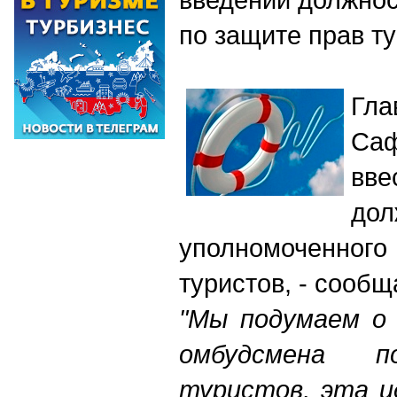
по защите прав т
Гла
Са
вв
дол
уполномоченно
туристов, - сооб
"Мы подумаем о 
омбудсмена 
туристов, эта и