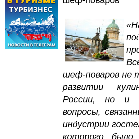
«Н
п
пр
Вс
шеф-поваров не 
развитии кули
России, но и 
вопросы, связан
индустрии госте
которого было