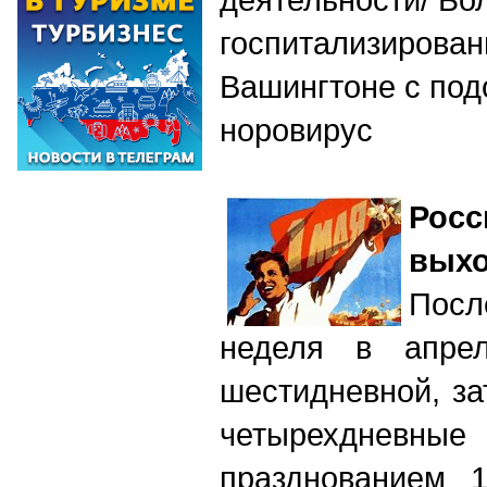
госпитализирован
Вашингтоне с под
норовирус
Рос
выхо
Пос
неделя в апре
шестидневной, з
четырехдневные 
празднованием 