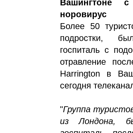
Вашингтоне с
норовирус
Более 50 турист
подростки, б
госпиталь с под
отравление посл
Harrington в Ва
сегодня телекана
"
Группа туристов
из Лондона, б
госпиталь пос