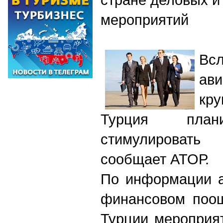
мероприятий
В
ав
кр
Турция план
стимулироват
сообщает АТОР.
По информации а
финансовом поощ
Турции мероприя