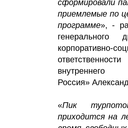
сформировали па
приемлемые по ц
программе
», - р
генерального 
корпоративно-со
ответственн
внутреннег
Россия» Александ
«
Пик турпот
приходится на л
время свободных