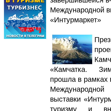
Международной в
«Интурмаркет»
През
про
Камч
«Камчатка. Зи
прошла в рамках
Международно
выставки «Интурм
туризму и в