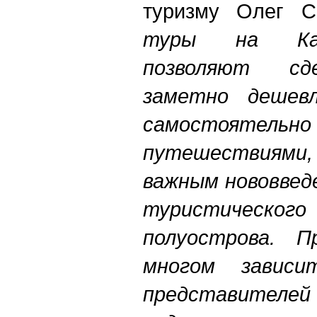
туризму Олег С
туры на Кам
позволяют сд
заметно дешев
самостоятельн
путешествиями
важным нововвед
туристичес
полуострова. 
многом завис
представите