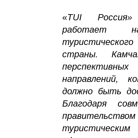
«
TUI Россия»
работает н
туристическог
страны. Кам
перспективн
направлений, к
должно быть дос
Благодаря сов
правитель
туристическ