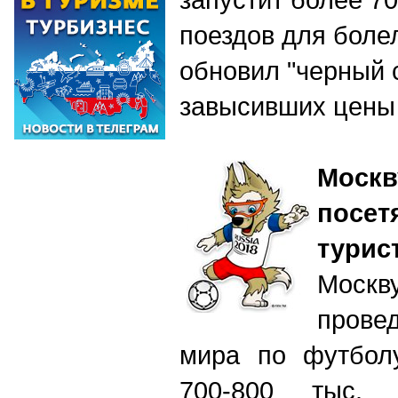
поездов для боле
обновил "черный с
завысивших цены
Москв
посе
турис
Мос
пров
мира по футболу
700-800 тыс. 