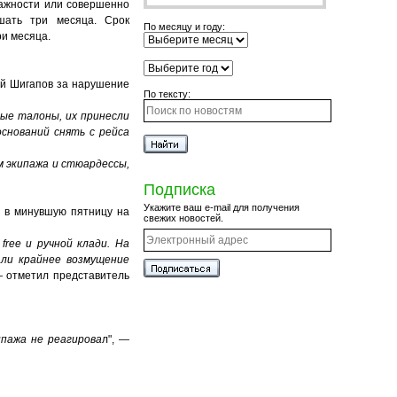
важности или совершенно
шать три месяца. Срок
По месяцу и году:
и месяца.
ий Шигапов за нарушение
По тексту:
ные талоны, их принесли
оснований снять с рейса
 экипажа и стюардессы,
Подписка
Укажите ваш e-mail для получения
л в минувшую пятницу на
свежих новостей.
ree и ручной клади. На
али крайнее возмущение
— отметил представитель
ипажа не реагирова
л", —