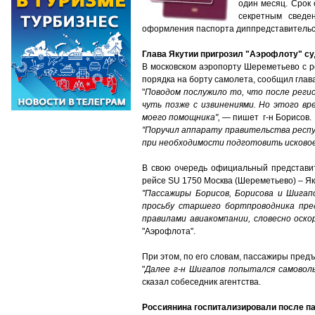
один месяц. Срок
секретным сведе
оформления паспорта диппредставительст
Глава Якутии пригрозил "Аэрофлоту" су
В московском аэропорту Шереметьево с р
порядка на борту самолета, сообщил глава
"
Поводом послужило то, что после реги
чуть позже с извинениями. Но этого вр
моего помощника",
— пишет г-н Борисов.
"Поручил аппарату правительства респ
при необходимости подготовить исковое
В свою очередь официальный представит
рейсе SU 1750 Москва (Шереметьево) – Як
"Пассажиры Борисов, Борисова и Шигап
просьбу старшего бортпроводника пре
правилами авиакомпании, словесно оско
"Аэрофлота".
При этом, по его словам, пассажиры пред
"
Далее г-н Шигапов попытался самоволь
сказал собеседник агентства.
Россиянина госпитализировали после па