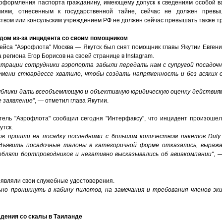
 оформления паспорта гражданину, имеющему допуск к сведениям особой 
ниям, отнесенным к государственной тайне, сейчас не должен превы
вом или консульским учреждением РФ не должен сейчас превышать также тр
дом из-за инцидента со своим помощником
ейса "Аэрофлота" Москва — Якутск был снят помощник главы Якутии Евген
 региона Егор Борисов на своей странице в Instagram.
страции сотрудники аэропорта забыли передать нам с супругой посадоч
емени стюардессе хватило, чтобы создать напряженность и без всяких 
ублики дать всеобъемлющую и объективную юридическую оценку действиям
 заявление
", — отметил глава Якутии.
ель "Аэрофлота" сообщил сегодня "Интерфаксу", что инцидент произоше
утск.
ов пришли на посадку последними с большим количеством пакетов Duty f
дъявить посадочные талоны в категоричной форме отказались, выраж
рбляли бортпроводников и негативно высказывались об авиакомпании"
, 
ъявляли свои служебные удостоверения.
но проникнуть в кабину пилотов, на замечания и требования членов эк
дения со скалы в Таиланде