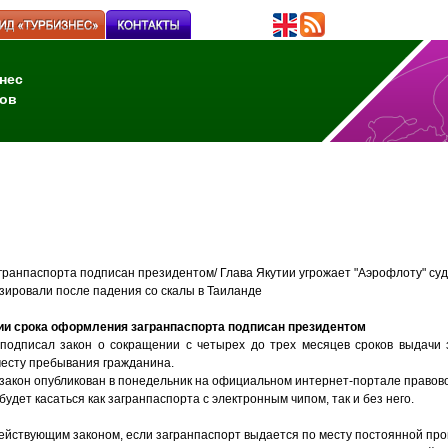
нес
ов
ранпаспорта подписан президентом/ Глава Якутии угрожает "Аэрофлоту" суд
зировали после падения со скалы в Таиланде
ии срока оформления загранпаспорта подписан президентом
подписал закон о сокращении с четырех до трех месяцев сроков выдачи 
месту пребывания гражданина.
закон опубликован в понедельник на официальном интернет-портале правов
удет касаться как загранпаспорта с электронным чипом, так и без него.
действующим законом, если загранпаспорт выдается по месту постоянной проп