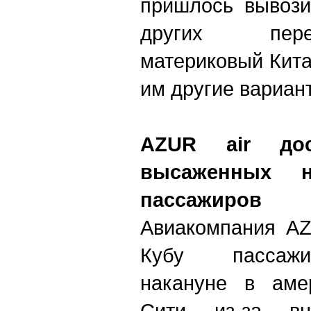
пришлось вывози
других пере
материковый Кита
им другие вариан
AZUR air до
высаженных 
пассажиров
Авиакомпания AZ
Кубу пассажи
накануне в амер
Сити из-за вн