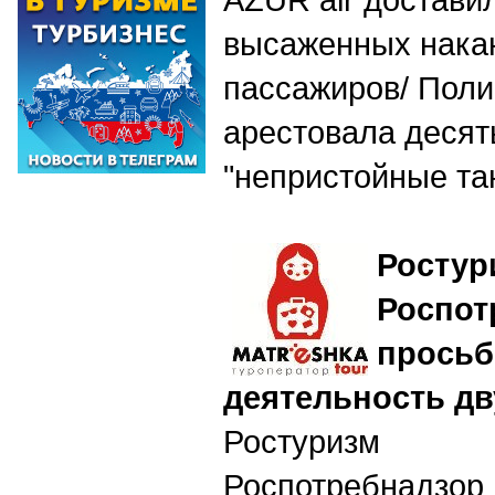
высаженных нака
пассажиров/ Пол
арестовала десят
"непристойные та
Росту
Росп
прос
деятельность дв
Ростуризм
Роспотребна