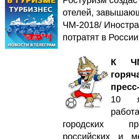
отелей, завышаю
ЧМ-2018/ Иностра
потратят в России
К ЧМ
горяч
пресс
10 я
рабо
городских пр
российских и м