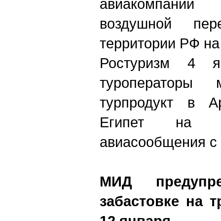
авиакомпаний 
воздушной пер
территории РФ на
Ростуриз
м
4 янв
туроператоры 
турпродукт в А
Египет на б
авиасообщения с
МИД предупр
забастовке на т
12 января