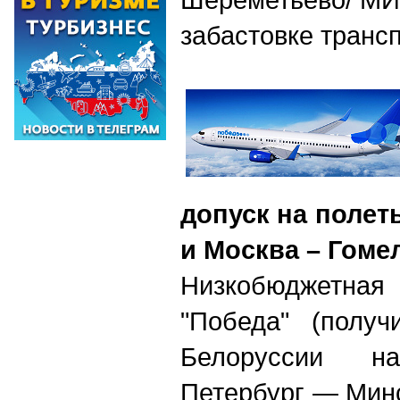
забастовке транс
допуск на полет
и Москва
–
Гоме
Низкобюджетн
"Победа" (получ
Белоруссии н
Петербург — Мин