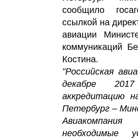
сообщило госа
ссылкой на дирек
авиации
М
инист
коммуникаций Бе
Костина.
"Российская ави
декабре 201
аккредитацию на
Петербург
–
Минс
Авиакомпан
необходимые 