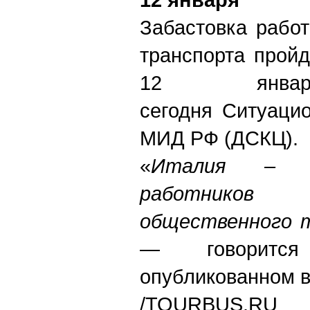
Забастовка рабо
транспорта пройд
12 январ
сегодня
С
итуаци
МИД РФ (ДСКЦ).
«
Италия – 1
работнико
общественного 
— говоритс
опубликованном в
/
TOURBUS.RU