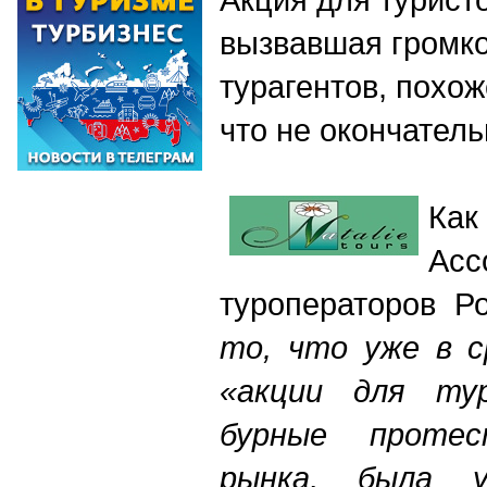
вызвавшая громко
турагентов, похо
что не окончател
К
Асс
туроператоров Р
то, что уже в с
«акции для тур
бурные протес
рынка, была у