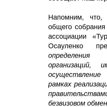
Напомним, что,
общего собрания
ассоциации «Ту
Осауленко пр
определения
организаций, 
осуществлени
рамках реализац
правительст
безвизовом обме