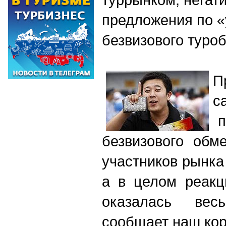
предложения по 
безвизового туро
П
с
п
безвизового обм
участников рынка
а в целом реакц
оказалась вес
сообщает наш кор