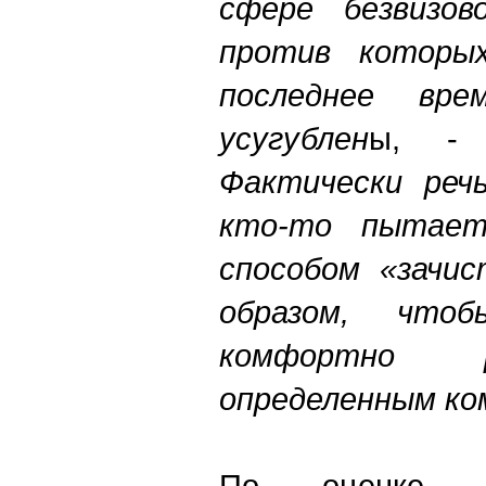
сфере безвизов
против которы
последнее вре
усугублен
ы, - 
Фактически реч
кто-то пытае
способом «зачи
образом, чт
комфортно 
определенным ко
По оценке мн