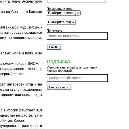
синга, член Экспертного
По месяцу и году:
зма на Северном Кавказе
вязанных с туризмом»,
-
По тексту:
нутри городов создаются
ому, по мнению эксперта,
ервых, море и пляж, а во
Подписка
на смену придет ЭНОЖ –
Укажите ваш e-mail для получения
 направления: пленэры,
свежих новостей.
еверный Кавказ.
удет интересен отдых на
есами станут технологии,
 героев» или новые виды
с в России работает 319
личество не растет. Зато
в Китае, Корее.
пулярность триатлона и