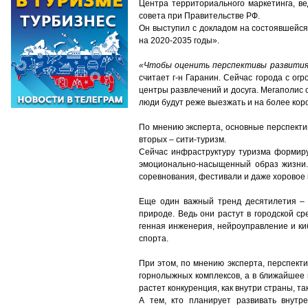
Центра территориального маркетинга, ве
совета при Правительстве РФ.
Он выступил с докладом на состоявшейс
на 2020-2035 годы».
«Чтобы оценить перспективы развития 
считает г-н Гаранин. Сейчас города с 
центры развлечений и досуга. Мегаполис 
люди будут реже выезжать и на более кор
По мнению эксперта, основные перспекти
вторых – сити-туризм.
Сейчас инфраструктуру туризма формир
эмоционально-насыщенный образ жизни.
соревнования, фестивали и даже хоровое 
Еще один важный тренд десятилетия – к
природе. Ведь они растут в городской ср
генная инженерия, нейроуправление и ки
спорта.
При этом, по мнению эксперта, перспект
горнолыжных комплексов, а в ближайшее в
растет конкуренция, как внутри страны, та
А тем, кто планирует развивать внутр