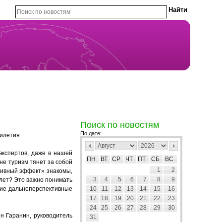
Поиск по новостям
По дате:
тилетия
экспертов, даже в нашей
ПН
ВТ
СР
ЧТ
ПТ
СБ
ВС
не туризм тянет за собой
1
2
тивный эффект» знакомы,
3
4
5
6
7
8
9
 лет? Это важно понимать
акие дальнеперспективные
10
11
12
13
14
15
16
17
18
19
20
21
22
23
24
25
26
27
28
29
30
н Гаранин, руководитель
31