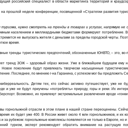
дущий российский специалист в области маркетинга территорий и краудсор
я на прошлой неделе конференции, посвященной «Стратегии развития тури
туризма, нужно смотреть на тренды в товарах и услугах, напрямую не с
огромным населением и миллиардными бюджетами формируют потребление. В
стремится не выпускать жителя с деньгами за пределы городской черты. Поэт
откое время.
вные тренды туристических предпочтений, обозначенные ЮНВТО, – это, во-п
ует тренд ЗОЖ – здоровый образ жизни. Уже в ближайшем будущем ему 
 Новое поколение будут привлекать творчески насыщенные туристические
пение. Последнее, по мнению г-на Гаранина, с успехом мог бы предложить С
иберреальность. Детям тех, кто сейчас активно путешествует, уже не б
еде и уже не будут приучены «потреблять» природу, горы и реки. Их интер
берспорт. Возможно, их привлекут экстремальные развлечения вроде «гонки
ивы горнолыжной отрасли в этом плане в нашей стране переоценены. Сейча
ремя их будет уже 400. В России живет около 4 млн горнолыжников, и их ко
к и за рубежом: горнолыжные комплексы появляются не только в Европе, но и 
енний туризм, эксперт рекомендует обратить внимание на растущую по