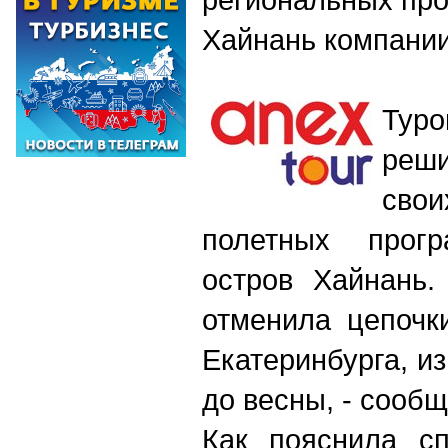
Хайнань компании
Туро
реш
сво
полетных прог
остров Хайнань.
отменила цепочк
Екатеринбурга, и
до весны, - сообщ
Как пояснила сп