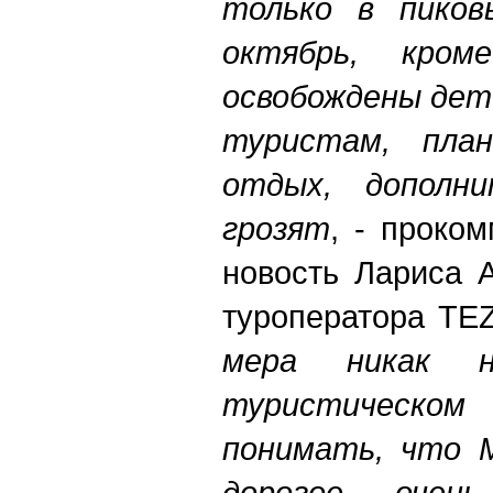
только в пиков
октябрь, кро
освобождены дет
туристам, пла
отдых, дополни
грозят
, - проко
новость Лариса 
туроператора TEZ
мера никак 
туристическ
понимать, что М
дорогое, очен