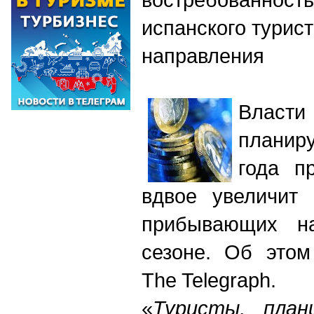
испанского турис
направления
Власти
планир
года пр
вдвое увеличит 
прибывающих н
сезоне. Об это
The Telegraph.
«
Туристы, план