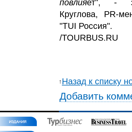
повлия
ет", - з
Круглова, PR-ме
"TUI Россия".
/TOURBUS.RU
Назад к списку н
Добавить комм