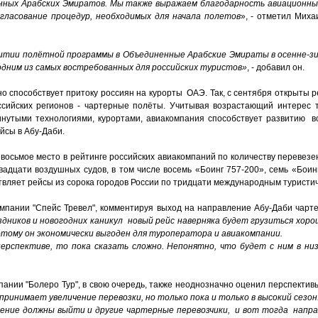
ных Арабских Эмиратов. Мы также выражаем благодарность авиационны
гласование процедур, необходимых для начала полетов
», - отметил Миха
итии полётной программы в Объединенные Арабские Эмираты в осенне-зи
дним из самых востребованных для российских туристов»
, - добавил он.
но способствует притоку россиян на курорты ОАЭ. Так, с сентября открыты 
ссийских регионов - чартерные полёты. Учитывая возрастающий интерес т
винутыми технологиями, курортами, авиакомпания способствует развитию 
йсы в Абу-Даби.
восьмое место в рейтинге российских авиакомпаний по количеству перевезе
вадцати воздушных судов, в том числе восемь «Боинг 757-200», семь «Боин
ствляет рейсы из сорока городов России по тридцати международным туристи
мпании "Спейс Тревел", комментируя выход на направление Абу-Даби чарте
здников и новогодних каникул новый рейс наверняка будет грузиться хоро
тому он экономически выгоден для туроператора и авиакомпании.
ерспективе, то пока сказать сложно. Непонятно, что будет с ним в ни
ании "Болеро Тур", в свою очередь, также неоднозначно оценил перспектив
ринимает увеличение перевозки, но только пока и только в высокий сезон
вление должны выйти и другие чартерные перевозчики, и вот тогда напр