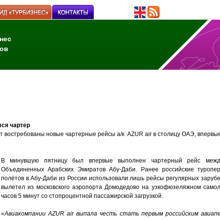
нес
ов
лся чартер
т востребованы новые чартерные рейсы а/к AZUR air в столицу ОАЭ, впервы
В минувшую пятницу был впервые выполнен чартерный рейс межд
Объединенных Арабских Эмиратов Абу-Даби. Ранее российские туропе
полётов в Абу-Даби из России использовали лишь рейсы регулярных зарубе
вылетел из московского аэропорта Домодедово на узкофюзеляжном самол
часов 5 минут со стопроцентной пассажирской загрузкой.
«Авиакомпании AZUR air выпала честь стать первым российским авиап