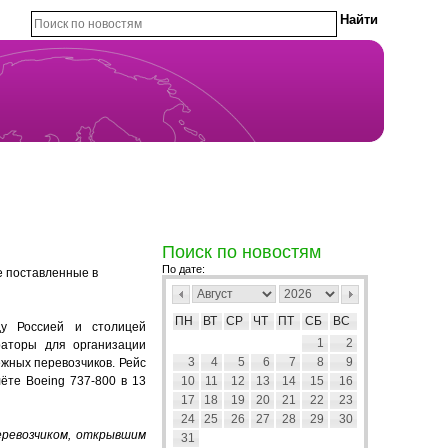
Поиск по новостям
По дате:
е поставленные в
ПН
ВТ
СР
ЧТ
ПТ
СБ
ВС
у Россией и столицей
1
2
раторы для организации
3
4
5
6
7
8
9
жных перевозчиков. Рейс
ёте Boeing 737-800 в 13
10
11
12
13
14
15
16
17
18
19
20
21
22
23
24
25
26
27
28
29
30
еревозчиком, открывшим
31