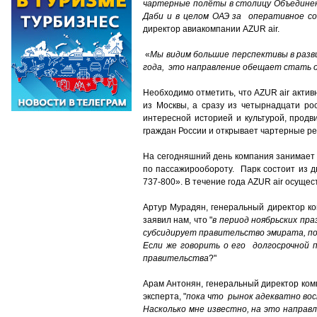
чартерные полёты в столицу Объединен
Даби и в целом ОАЭ за оперативное со
директор авиакомпании AZUR air.
«
Мы видим большие перспективы в разв
года, это направление обещает стать о
Необходимо отметить, что AZUR air актив
из Москвы, а сразу из четырнадцати ро
интересной историей и культурой, прод
граждан России и открывает чартерные ре
На сегодняшний день компания занимает 
по пассажирообороту. Парк состоит из д
737-800». В течение года AZUR air осуще
Артур Мурадян, генеральный директор ко
заявил нам, что "
в период ноябрьских пра
субсидирует правительство эмирата, по
Если же говорить о его долгосрочной п
правительства
?"
Арам Антонян, генеральный директор комп
эксперта, "
пока что рынок адекватно восп
Насколько мне известно, на это напра