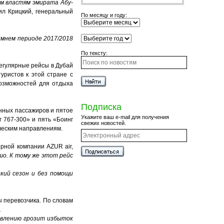
м властям эмирата Абу-
ил Крицкий, генеральный
По месяцу и году:
мнем периоде 2017/2018
По тексту:
регулярные рейсы в Дубай
уристов к этой стране с
возможностей для отдыха
Подписка
нных пассажиров и пятое
Укажите ваш e-mail для получения
г 767-300» и пять «Боинг
свежих новостей.
ческим направлениям.
рной компании AZUR аir,
шо. К тому же этот рейс
зкий сезон и без помощи
ы перевозчика. По словам
.
авлению грозит избыток