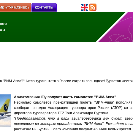
нес
ов
в "ВИМ-Авиа"/ Число турагентств в России сократилось вдвое/ Туристов жесто
Авиакомпания iFly получит часть самолетов "ВИМ-Авиа"
Несколько самолетов прекратившей полеты "ВИМ-Авиа" пополнят 
сообщает сегодня Ассоциация туроператоров России (АТОР) со с
директора туроператора TEZ Tour Александра Буртина.
"Предполагается, что в парк авиаперевозчика iFly будет вве
некоторые из которых принадлежали "ВИМ-Авиа". Речь идет о сам
рассказал г-н Буртин. Всего компания получит 450-600 новых кресел.