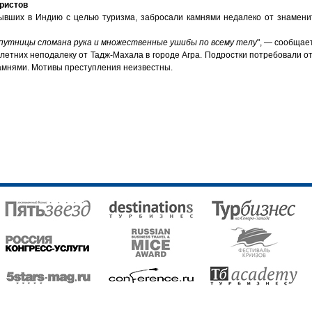
уристов
вших в Индию с целью туризма, забросали камнями недалеко от знамени
спутницы сломана рука и множественные ушибы по всему телу
", — сообщае
етних неподалеку от Тадж-Махала в городе Агра. Подростки потребовали от
камнями. Мотивы преступления неизвестны.