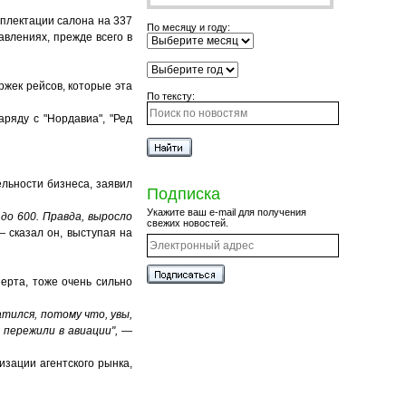
омплектации салона на 337
По месяцу и году:
авлениях, прежде всего в
ржек рейсов, которые эта
По тексту:
ряду с "Нордавиа", "Ред
ельности бизнеса, заявил
Подписка
Укажите ваш e-mail для получения
до 600. Правда, выросло
свежих новостей.
 — сказал он, выступая на
перта, тоже очень сильно
атился, потому что, увы,
пережили в авиации",
—
изации агентского рынка,