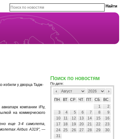
Поиск по новостям
По дате:
ко избили у дворца Тадж-
ПН
ВТ
СР
ЧТ
ПТ
СБ
ВС
1
2
авиапарк компании iFly,
3
4
5
6
7
8
9
сылкой на коммерческого
10
11
12
13
14
15
16
дено еще 3-4 самолета,
17
18
19
20
21
22
23
олетах Airbus А319",
—
24
25
26
27
28
29
30
31