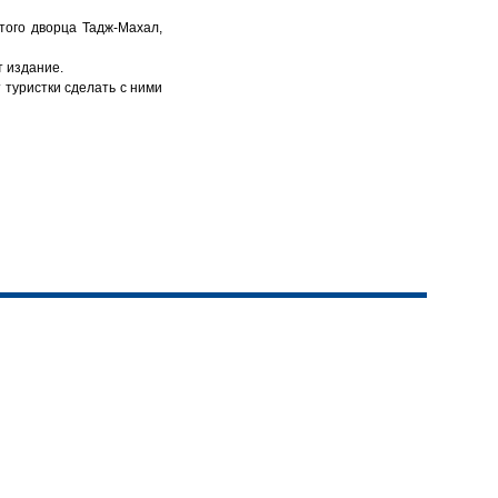
того дворца Тадж-Махал,
т издание.
 туристки сделать с ними