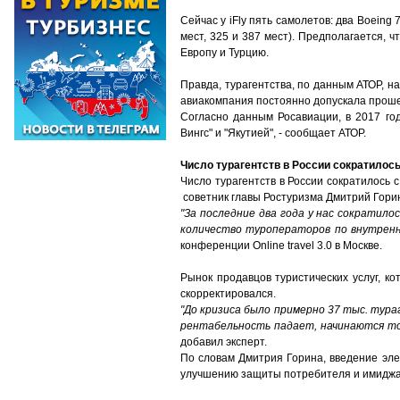
Сейчас у iFly пять самолетов: два Boeing
мест, 325 и 387 мест). Предполагается,
Европу и Турцию.
Правда, турагентства, по данным АТОР, на
авиакомпания постоянно допускала прош
Согласно данным Росавиации, в 2017 год
Вингс" и "Якутией", - сообщает АТОР.
Число турагентств в России сократилось
Число турагентств в России сократилось с
советник главы Ростуризма Дмитрий Гори
"За последние два года у нас сократило
количество туроператоров по внутренн
конференции Online travel 3.0 в Москве.
Рынок продавцов туристических услуг, к
скорректировался.
"До кризиса было примерно 37 тыс. тура
рентабельность падает, начинаются точ
добавил эксперт.
По словам Дмитрия Горина, введение элек
улучшению защиты потребителя и имиджа 