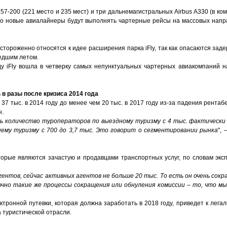
 757-200 (221 место и 235 мест) и три дальнемагистральных Airbus A330 (в к
 что новые авиалайнеры будут выполнять чартерные рейсы на массовых напр
стороженно относятся к идее расширения парка iFly, так как опасаются заде
едшим летом.
у iFly вошла в четверку самых непунктуальных чартерных авиакомпаний на
 в разы после кризиса 2014 года
 37 тыс. в 2014 году до менее чем 20 тыс. в 2017 году из-за падения рентаб
н.
сь количество туроператоров по выездному туризму с 4 тыс. фактически 
ему туризму с 700 до 3,7 тыс. Это говорит о сегментировании рынка
",
оторые являются зачастую и продавцами транспортных услуг, по словам экс
гентов, сейчас активных агентов не больше 20 тыс. То есть он очень сокр
но такие же процессы сокращения или обнуления комиссии – то, что мы 
тронной путевки, которая должна заработать в 2018 году, приведет к легал
туристической отрасли.