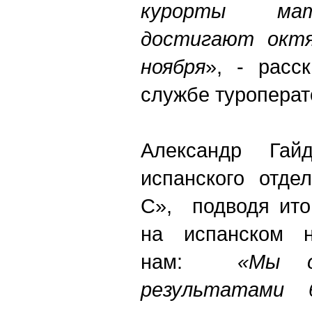
курорты мат
достигают октяб
ноября
», - расс
службе туропера
Александр Гайд
испанского отде
С», подводя ито
на испанском н
нам:
«Мы о
результатами б