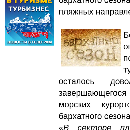
пляжных направл
Б
о
п
т
осталось дово
завершающегос
морских курор
бархатного сезона
«
В
секторе п