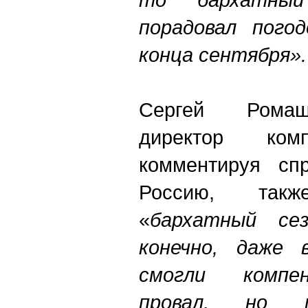
порадовал пого
конца сентября
Сергей Ромаш
директор ком
комментируя сп
Россию, так
«
бархатный сез
конечно, даже 
смогли компе
провал, но 