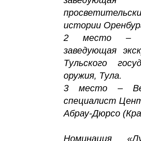
просветительс
истории Оренбург
2 место – М
заведующая экс
Тульского госу
оружия, Тула.
3 место – Вер
специалист Цент
Абрау-Дюрсо (Кра
Номинация «Л