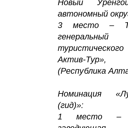
Новый Уренгой
автономный окру
3 место – Та
генеральн
туристического
Актив-Тур»,
(Республика Алт
Номинация «Лу
(гид)»:
1 место – О
заведующ