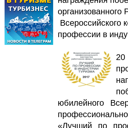
организованного 
Всероссийского к
профессии в инду
20
пр
на
по
юбилейного Всер
профессионал
«Лучший по про