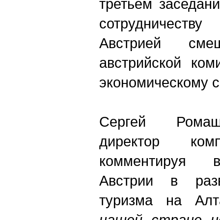
третьем заседан
сотрудничеств
Австрией смеш
австрийской ком
экономическому с
Сергей Ромаш
директор ком
комментируя в
Австрии в разв
туризма на Алт
нашей стране н