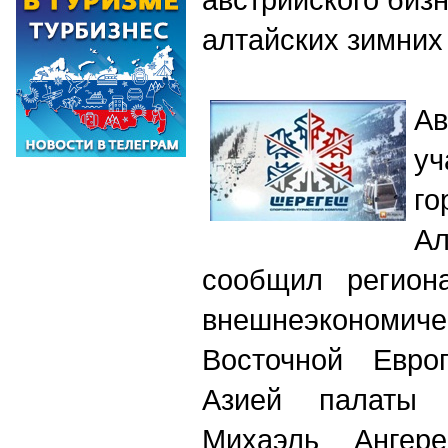
алтайских зимних
А
уч
го
А
сообщил регион
внешнеэконом
Восточной Евро
Азией палаты 
Михаэль Ангер