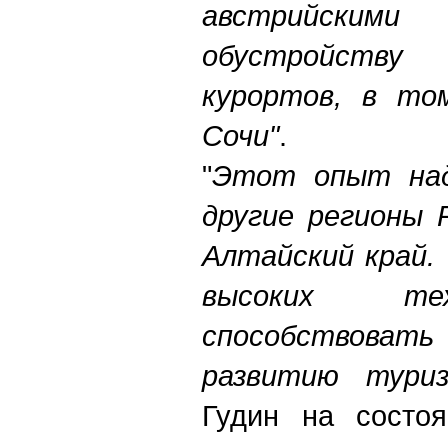
австрийским
обустройст
курортов, в то
Сочи"
.
"
Этот опыт над
другие регионы 
Алтайский край.
высоких те
способствоват
развитию тури
Гудин на состо