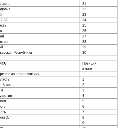
бласть
21
рдовия
22
й
23
ий АО
24
асть
25
ва
26
тай
27
рятия
28
ай
29
карская Республика
30
ИГА
Позиция
в лиге
рспективного развития»
бласть
1
 область
2
ым
3
гушетия
4
ыгея
5
сть
6
асть
7
рий Эл
8
9