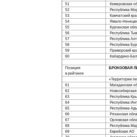
51
Кемеровская о
52
Республика Мо
53
Камчатский кра
54
Ямало-Ненецк
55
Курганская обл
56
Республика Ты
57
Республика Ал
58
Республика Бу
59
Приморский кр
60
Кабардино-Бал
Позиция
БРОНЗОВАЯ Л
в рейтинге
«Территории пе
61
Магаданская о
62
Новосибирская
63
Республика Кр
64
Республика Ин
65
Республика Ад
66
Рязанская обла
67
Орловская обл
68
Республика Ма
69
Еврейская АО