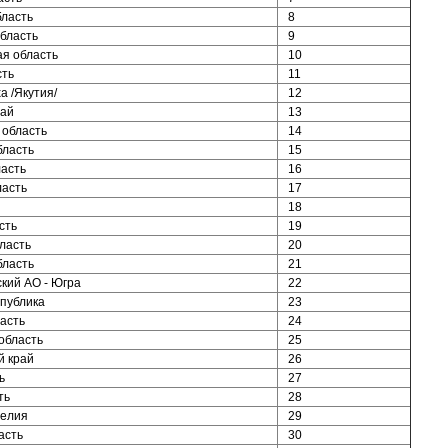
бласть
8
бласть
9
я область
10
сть
11
а /Якутия/
12
рай
13
 область
14
бласть
15
асть
16
ласть
17
18
сть
19
ласть
20
бласть
21
кий АО - Югра
22
публика
23
асть
24
область
25
й край
26
ь
27
ть
28
релия
29
асть
30