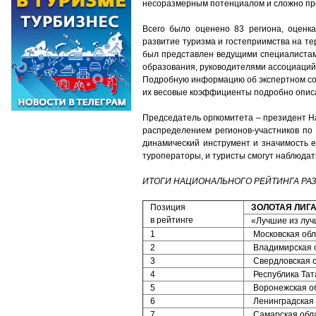
несоразмерным потенциалом и сложно пр
Всего было оценено 83 региона, оценк
развитие туризма и гостеприимства на тер
был представлен ведущими специалистам
образования, руководителями ассоциаций
Подробную информацию об экспертном сове
их весовые коэффициенты подробно описа
Председатель оргкомитета – президент Н
распределением регионов-участников по 
динамический инструмент и значимость ег
туроператоры, и туристы смогут наблюдат
ИТОГИ НАЦИОНАЛЬНОГО РЕЙТИНГА РА
Позиция
ЗОЛОТАЯ ЛИГ
в рейтинге
«Лучшие из лу
1
Московская обл
2
Владимирская 
3
Свердловская 
4
Республика Тат
5
Воронежская о
6
Ленинградская 
7
Самарская обл