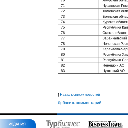
70
Амурская облас
71
Чувашская Рес
72
Тюменская обл
73
Брянская облас
74
Курская област
75
Республика Ка
76
Омская област
77
Забайкальский 
78
Чеченская Респ
79
Карачаево-Черк
80
Республика Хак
81
Республика Сев
82
Ненецкий АО
83
Чукотский АО
Назад к списку новостей
Добавить комментарий