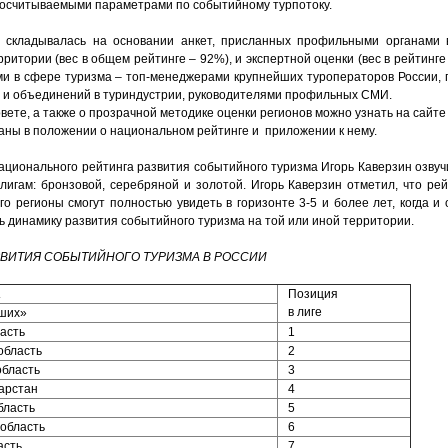
осчитываемыми параметрами по событийному турпотоку.
а складывалась на основании анкет, присланных профильными органами 
ритории (вес в общем рейтинге – 92%), и экспертной оценки (вес в рейтинге
и в сфере туризма – топ-менеджерами крупнейших туроператоров России, 
 и объединений в туриндустрии, руководителями профильных СМИ.
те, а также о прозрачной методике оценки регионов можно узнать на сайте 
ны в положении о национальном рейтинге и приложении к нему.
ационального рейтинга развития событийного туризма Игорь Каверзин озвуч
лигам: бронзовой, серебряной и золотой. Игорь Каверзин отметил, что рей
о регионы смогут полностью увидеть в горизонте 3-5 и более лет, когда и
ь динамику развития событийного туризма на той или иной территории.
ЗВИТИЯ СОБЫТИЙНОГО ТУРИЗМА В РОССИИ
А
Позиция
в лиге
чших»
асть
1
область
2
область
3
арстан
4
бласть
5
область
6
асть
7