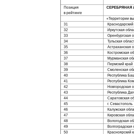
Позиция
СЕРЕБРЯНАЯ 
в рейтинге
«Территории вы
31
Краснодарский
32
Иркутская обла
33
Оренбургская о
34
Тульская облас
35
Астраханская о
36
Костромская об
37
Мурманская об
38
Пермский край
39
Смоленская об
40
Республика Ба
41
Республика Ко
42
Новгородская о
43
Республика Даг
44
Саратовская о
45
г. Севастополь
46
Калужская обла
47
Кировская обла
48
Вологодская об
49
Волгоградская 
50
Красноярский 