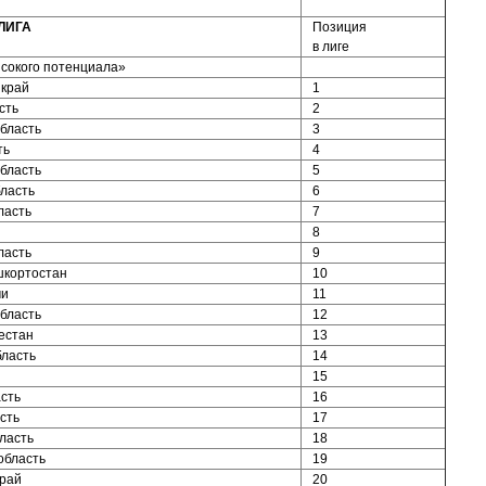
ЛИГА
Позиция
в лиге
сокого потенциала»
 край
1
сть
2
бласть
3
ть
4
бласть
5
ласть
6
ласть
7
8
ласть
9
шкортостан
10
ми
11
бласть
12
естан
13
бласть
14
15
сть
16
сть
17
ласть
18
область
19
край
20