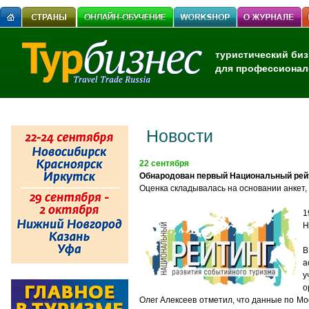
туристический биз
для профессионал
Новости
22 сентября
Обнародован первый Национальный рейт
Оценка складывалась на основании анкет,
1
Н
В
а
у
о
Олег Алексеев отметил, что данные по Мо