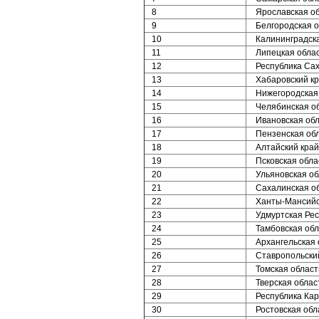
8
Ярославская о
9
Белгородская о
10
Калининградска
11
Липецкая обла
12
Республика Сах
13
Хабаровский к
14
Нижегородская
15
Челябинская о
16
Ивановская обл
17
Пензенская об
18
Алтайский край
19
Псковская обла
20
Ульяновская об
21
Сахалинская о
22
Ханты-Мансийс
23
Удмуртская Рес
24
Тамбовская обл
25
Архангельская 
26
Ставропольски
27
Томская област
28
Тверская облас
29
Республика Ка
30
Ростовская обл