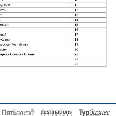
ть
10
публика
11
асть
12
ть
13
ь
14
лмыкия
15
ь
16
край
17
ублика
18
есская Республика
19
асия
20
ерная Осетия - Алания
21
22
23