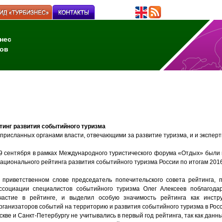
нес
ов
инг развития событийного туризма
 присланных органами власти, отвечающими за развитие туризма, и и экспер
9 сентября в рамках Международного туристического форума «Отдых» были 
ационального рейтинга развития событийного туризма России по итогам 2016
 приветственном слове председатель попечительского совета рейтинга,
ссоциации специалистов событийного туризма Олег Алексеев поблагода
частие в рейтинге, и выделил особую значимость рейтинга как инст
рганизаторов событий на территорию и развития событийного туризма в Росс
скве и Санкт-Петербургу не учитывались в первый год рейтинга, так как дан