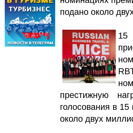
подано около дву
15
п
но
RB
но
престижную на
голосования в 1
около двух милли