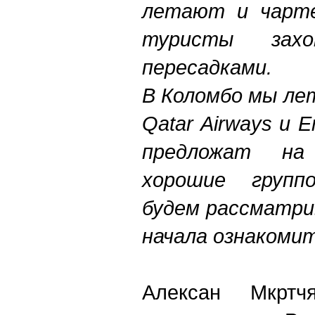
летают и чарте
туристы за
пересадками.
В Коломбо мы ле
Qatar Airways и E
предложат н
хорошие груп
будем рассматри
начала ознакомит
Алексан Мкртч