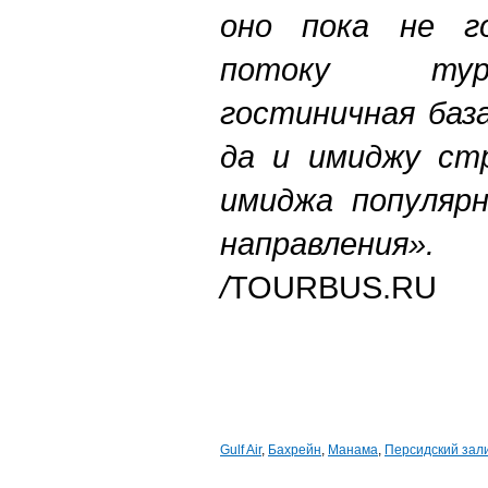
оно пока не г
потоку турис
гостиничная баз
да и имиджу ст
имиджа популярн
направления».
/
TOURBUS.RU
Gulf Air
,
Бахрейн
,
Манама
,
Персидский зал