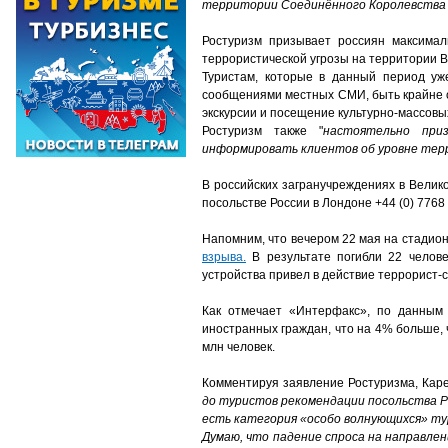
территории Соединённого Королевства "
Ростуризм призывает россиян максимал
террористической угрозы на территории 
Туристам, которые в данный период уж
сообщениями местных СМИ, быть крайне о
экскурсии и посещение культурно-массовы
Ростуризм также "
настоятельно при
информировать клиентов об уровне тер
В российских загранучреждениях в Велико
посольстве России в Лондоне +44 (0) 7768 
Напомним, что вечером 22 мая на стадио
взрыва.
В результате погибли 22 челове
устройства привел в действие террорист-с
Как отмечает «Интерфакс», по данным 
иностранных граждан, что на 4% больше, 
млн человек.
Комментируя заявление Ростуризма, Кар
до туристов рекомендации посольства РФ
есть категория «особо волнующихся» тур
Думаю, что падение спроса на направлен