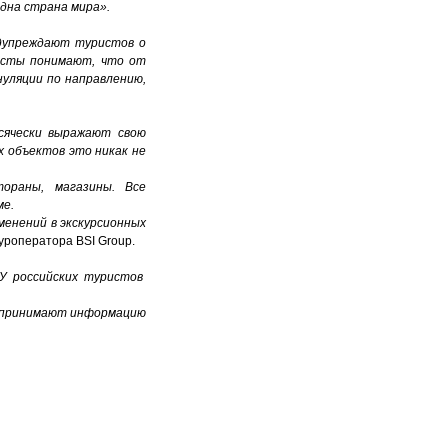
и одна страна мира».
дупреждают туристов о
ристы понимают, что от
нуляции по направлению,
всячески выражают свою
х объектов это никак не
ораны, магазины. Все
ме.
менений в экскурсионных
туроператора BSI Group.
У российских туристов
оспринимают информацию