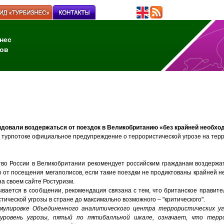
нес
ов
ндовали воздержаться от поездок в Великобританию «без крайней необхо
а турпотоке официальное предупреждение о террористической угрозе на те
во России в Великобритании рекомендует российским гражданам воздержать
 от посещения мегаполисов, если такие поездки не продиктованы крайней 
на своем сайте Ростуризм.
ывается в сообщении, рекомендация связана с тем, что британское правит
тической угрозы в стране до максимально возможного – "критического".
мулировке Объединенного аналитического центра террористических уг
уровень угрозы, пятый по пятибалльной шкале, означает, что терр