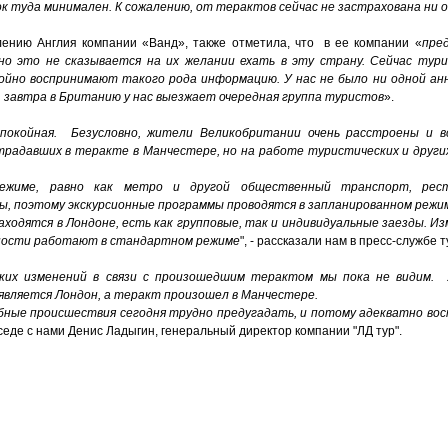
ок туда минимален. К сожалению, от терактов сейчас не застрахована н
ению Англия компании «Ванд», также отметила, что в ее компании «
пре
но это не сказывается на их желании ехать в эту страну. Сейчас ту
ойно воспринимают такого рода информацию. У нас не было ни одной ан
, завтра в Британию у нас выезжает очередная группа туристов
».
спокойная. Безусловно, жители Великобритании очень расстроены и 
традавших в теракте в Манчестере, но на работе туристических и други
име, равно как метро и другой общественный транспорт, рест
 поэтому экскурсионные программы проводятся в запланированном режи
одятся в Лондоне, есть как групповые, так и индивидуальные заезды. Из
ьности работают в стандартном режиме
", - рассказали нам в пресс-службе 
ких изменений в связи с произошедшим терактом мы пока не видим. 
вляется Лондон, а теракт произошел в Манчестере.
бные происшествия сегодня трудно предугадать, и потому адекватно в
еседе с нами Денис Ладыгин, генеральный директор компании "ЛД тур".