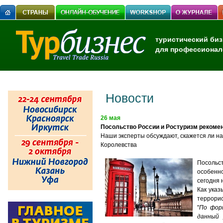
туристический биз
для профессионал
Новости
26 мая
Посольство России и Ростуризм рекоме
Наши эксперты обсуждают, скажется ли н
Королевства
Посольст
особенно
сегодня 
Как указ
террорис
"
По фор
данный 