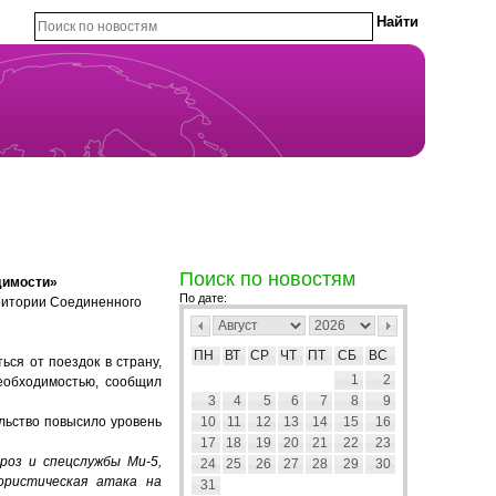
Поиск по новостям
димости»
По дате:
рритории Соединенного
ПН
ВТ
СР
ЧТ
ПТ
СБ
ВС
ся от поездок в страну,
1
2
необходимостью, сообщил
3
4
5
6
7
8
9
ельство повысило уровень
10
11
12
13
14
15
16
17
18
19
20
21
22
23
роз и спецслужбы Ми-5,
24
25
26
27
28
29
30
ористическая атака на
31