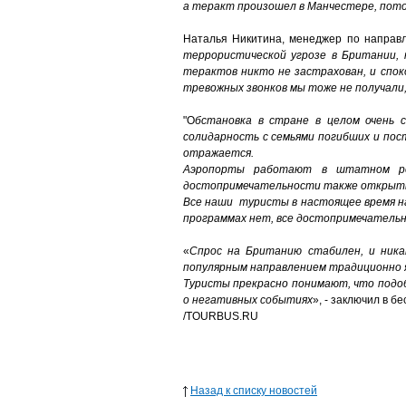
а теракт произошел в Манчестере, пот
Наталья Никитина, менеджер по направл
террористической угрозе в Британии, 
терактов никто не застрахован, и спок
тревожных звонков мы тоже не получали
"О
бстановка в стране в целом очень 
солидарность с семьями погибших и пос
отражается.
Аэропорты работают в штатном реж
достопримечательности также открыты,
Все наши туристы в настоящее время нах
программах нет, все достопримечател
«
Спрос на Британию стабилен, и ника
популярным направлением традиционно я
Туристы прекрасно понимают, что подо
о негативных событиях
», - заключил в б
/TOURBUS.RU
Назад к списку новостей