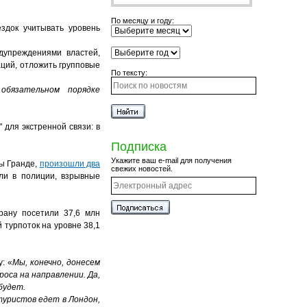
По месяцу и году:
здок учитывать уровень
дупреждениями властей,
ций, отложить групповые
По тексту:
обязательном порядке
 для экстренной связи: в
Подписка
Укажите ваш e-mail для получения
ны Гранде,
произошли два
свежих новостей.
или в полиции, взрывные
рану посетили 37,6 млн
 турпоток на уровне 38,1
: «
Мы, конечно, донесем
оса на направлении. Да,
будет.
туристов едет в Лондон,