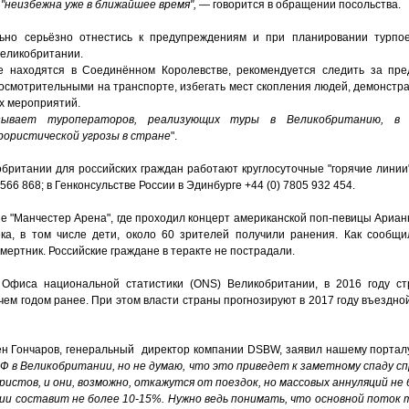
неизбежна уже в ближайшее время",
— говорится в обращении посольства.
ьно серьёзно отнестись к предупреждениям и при планировании турпое
Великобритании.
е находятся в Соединённом Королевстве, рекомендуется следить за пре
смотрительными на транспорте, избегать мест скопления людей, демонстра
х мероприятий.
зывает туроператоров, реализующих туры в Великобританию, в 
рористической угрозы в стране
".
британии для российских граждан работают круглосуточные "горячие линии"
566 868; в Генконсульстве России в Эдинбурге +44 (0) 7805 932 454.
не "Манчестер Арена", где проходил концерт американской поп-певицы Ариа
ка, в том числе дети, около 60 зрителей получили ранения. Как сообщ
мертник. Российские граждане в теракте не пострадали.
Офиса национальной статистики (ONS) Великобритании, в 2016 году ст
чем годом ранее. При этом власти страны прогнозируют в 2017 году въездной
ен Гончаров, генеральный директор компании DSBW, заявил нашему порталу
 в Великобритании, но не думаю, что это приведет к заметному спаду спр
истов, и они, возможно, откажутся от поездок, но массовых аннуляций не 
ии составит не более 10-15%. Нужно ведь понимать, что основной поток 