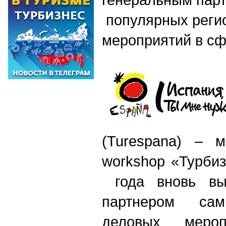
популярных реги
мероприятий в сф
(Turespana) – м
workshop «Турби
года вновь выс
партнером с
деловых меро