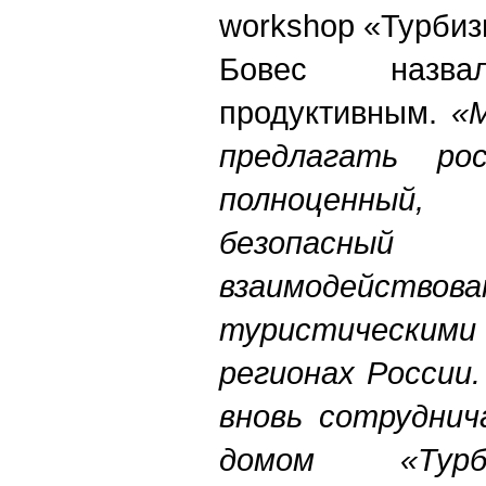
workshop «Турбиз
Бовес назв
продуктивным
.
«
предлагать ро
полноценный,
безопасн
взаимоде
туристически
регионах России.
вновь сотруднич
домом «Турби