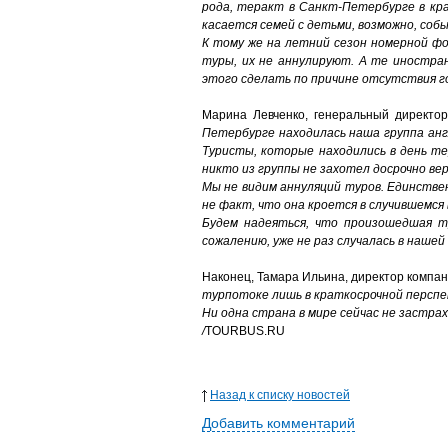
рода, теракт в Санкт-Петербурге в кр
касается семей с детьми, возможно, соб
К тому же на летний сезон номерной ф
туры, их не аннулируют. А те иностра
этого сделать по причине отсутствия 
Марина Левченко, генеральный директор
Петербурге находилась наша группа анг
Туристы, которые находились в день те
никто из группы не захотел досрочно вер
Мы не видим аннуляций туров. Единствен
не факт, что она кроется в случившемся
Будем надеяться, что произошедшая тр
сожалению, уже не раз случалась в наше
Наконец, Тамара Ильина, директор компани
турпотоке лишь в краткосрочной перспек
Ни одна страна в мире сейчас не застра
/
TOURBUS.RU
Назад к списку новостей
Добавить комментарий