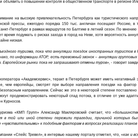
 объявить о повышении контроля в общественном транспорте в регионе Иль
мание на высокую привлекательность Петербурга как туристического напр
кой прессы, ежегодно порядка 150 тыс. англичан посещают Россию, в т
Санкт-Петербург в рамках маршрутов по Балтике в летний сезон. По мнению
т время подумать о рисках захода в город на Неве, хотя вероятность анну
райне низкая.
ъездного туризма, пока что аннуляции поездок иностранных туристов в 
ако, по информации АТОР, есть тревожный звонок – аннуляции групповых
ии. Европейские рынки пока не запрашивают отмены туров»,
- говорит замд
оператора «Академсервис», теракт в Петербурге может иметь негативный 
ше, чем европейцы, смотрят при выборе направления поездки на фактор 
безопасным направлением. Сейчас же это в некоторой степени поставлено 
могут продемонстрировать некоторый спад потока, в отличие от уже адап
-н Курносов.
туризма «КМП Групп» Александр Макляровский считает, что
«большинств
мя в той или иной степени пережили трагедии, причиной которых бы
е «чувствительными» к подобным факторам в вопросах реализации планов
мпании «Спейс Тревел», в интервью нашему порталу отметил, что, «
как и в