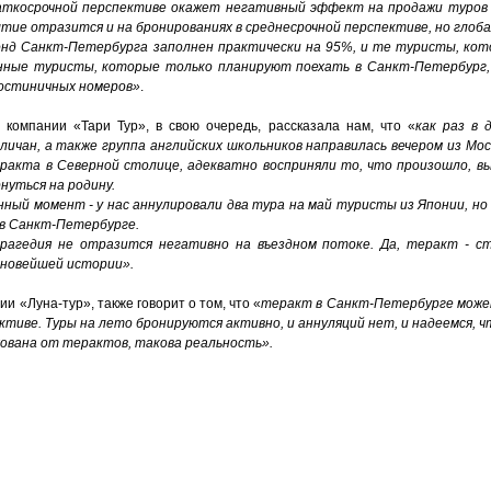
аткосрочной перспективе окажет негативный эффект на продажи туров 
ытие отразится и на бронированиях в среднесрочной перспективе, но глоба
онд Санкт-Петербурга заполнен практически на 95%, и те туристы, кот
нные туристы, которые только планируют поехать в Санкт-Петербург, 
гостиничных номеров»
.
 компании «Тари Тур», в свою очередь, рассказала нам, что «
как раз в 
личан, а также группа английских школьников направилась вечером из Мо
ракта в Северной столице, адекватно восприняли то, что произошло, в
нуться на родину.
ный момент - у нас аннулировали два тура на май туристы из Японии, но 
 в Санкт-Петербурге.
агедия не отразится негативно на въездном потоке. Да, теракт - ст
й новейшей истории».
и «Луна-тур», также говорит о том, что «
теракт в Санкт-Петербурге может
тиве. Туры на лето бронируются активно, и аннуляций нет, и надеемся, ч
хована от терактов, такова реальность».