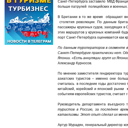
Санкт-Петербурга заставило МВД Франции
больше патрулей полицейских и военных.
В Британии в то же время обращают вни
столетия революции. По данным британс
пассажиры круизных судов, заходящих в 
этих маршрутов у круизных компаний буде
порт Санкт-Петербурга оценивается как к
По данным туроператоров в сегменте в
Санкт-Петербурге практически нет. Одн
Японии. «Есть аннуляции групп из Япон
Александр Курносов.
По мнению заместителя гендиректора тур
азиатских туристов – именно они боль
считалась в последние годы достаточно 
китайский, корейский и японский рынки 
событиям европейских туристов, считает г
Руководитель департамента въездного 
туристов в Россию, за последнее вре
катаклизмы. Этот опыт сделал их мене
Артур Мурадян, генеральный директор ко