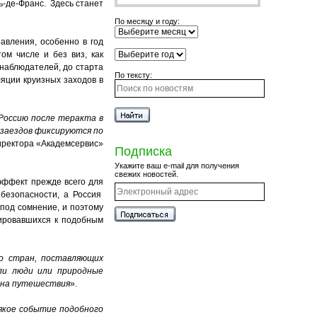
-де-Франс. Здесь станет
По месяцу и году:
авления, особенно в год
ом числе и без виз, как
 наблюдателей, до старта
По тексту:
ляции круизных заходов в
Россию после теракта в
 заездов фиксируются по
иректора «Академсервис»
Подписка
Укажите ваш e-mail для получения
свежих новостей.
эффект прежде всего для
безопасности, а Россия
под сомнение, и поэтому
тировавшихся к подобным
о стран, поставляющих
ли люди или природные
 на путешестви
я
».
сякое событие подобного