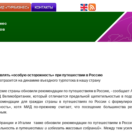
нес
ов
являть «особую осторожность» при путешествии в Россию
 отразится на динамике въездного турпотока в нашу страну
ские страны обновили рекомендации по путешествиям в Россию, - сообщает 
Д Великобритании, который отличается предельной щепетильностью в под
комендации для граждан страны в путешествиях по России с формулиро
ность», хотя МИД по-прежнему считает, что посещение большинства ре
ным.
Франции и Италии также обновили рекомендации по путешествиям в Росси
льность в путешествии и избегать массовых собраний»
. Между тем усил