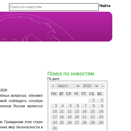
Поиск по новостям
По дате:
АТОР.
ПН
ВТ
СР
ЧТ
ПТ
СБ
ВС
обных вопросах, обновил
1
2
вкой соблюдать «особую
3
4
5
6
7
8
9
гионов России является
10
11
12
13
14
15
16
17
18
19
20
21
22
23
ю. Гражданам этих стран
24
25
26
27
28
29
30
ение мер безопасности в
31