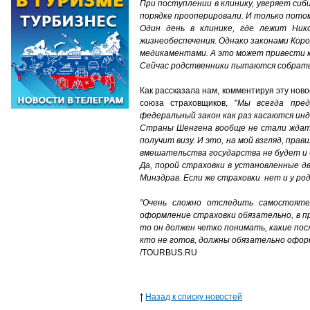
При поступлении в клинику, уверяет сиби
порядке прооперировали. И только потом
Один день в клинике, где лежит Ник
жизнеобеспечения. Однако законами Коро
медикаментами. А это может привести к
Сейчас родственники пытаются собрать 
Как рассказала нам, комментируя эту нов
союза страховщиков, "
Мы всегда пред
федеральный закон как раз касаются ин
Страны Шенгена вообще не стали ждать 
получит визу. И это, на мой взгляд, прав
вмешательства государства не будет и 
Да, порой страховки в установленные д
Минздрав. Если же страховки нет и у р
"Очень сложно отследить самостояте
оформление страховки обязательно, в п
то он должен четко понимать, какие пос
кто не готов, должны обязательно офор
/TOURBUS.RU
Назад к списку новостей