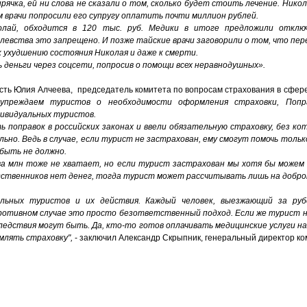
рячка, ей ни слова не сказали о том, сколько будет стоить лечение. Нико
 врачи попросили его супругу оплатить почти миллион рублей.
олай, обходится в 120 тыс. руб. Медики в итоге предложили откл
левства это запрещено. И позже тайские врачи заговорили о том, что пе
 ухудшению состояния Николая и даже к смерти.
деньги через соцсети, попросив о помощи всех неравнодушных».
ость Юлия Алчеева, председатель комитета по вопросам страхования в сфер
упреждаем туристов о необходимости оформления страховки, Попр
дивидуальных туристов.
поправок в российских законах и ввели обязательную страховку, без к
ильно. Ведь в случае, если турист не застрахован, ему смогут помочь тольк
быть не должно.
ва млн тоже не хватает, но если турист застрахован мы хотя бы можем 
одственников нет денег, тогда турист может рассчитывать лишь на добро
льных туристов и их действия. Каждый человек, выезжающий за руб
ротивном случае это просто безответственный подход. Если же турист 
ледствия могут быть. Да, кто-то готов оплачивать медицинские услуги на 
млять страховку",
- заключил Александр Скрыпник, генеральный директор ко