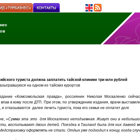
нес
ов
ийского туриста должна заплатить тайской клинике три млн рублей
азыгравшуюся на одном из тайских курортов
здание «Комсомольская правда», россиянин Николая Москаленко сейча
 впав в кому после ДТП. При этом, по утверждению издания, врачи выставили
 и отказываются далее лечить туриста, пока его семья не оплатит долг.
ие, «
Сумма эта это для Москаленко неподъемная. Живут они в небольшом
ти, воспитывают двоих детей. Поездка в Таиланд была для них давней м
Медстраховку оформлять не стали. Отдых уже подходил к концу, когда слу