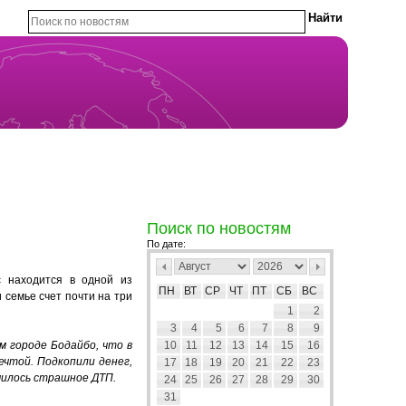
Поиск по новостям
По дате:
с находится в одной из
ПН
ВТ
СР
ЧТ
ПТ
СБ
ВС
 семье счет почти на три
1
2
3
4
5
6
7
8
9
 городе Бодайбо, что в
10
11
12
13
14
15
16
ечтой. Подкопили денег,
17
18
19
20
21
22
23
чилось страшное ДТП.
24
25
26
27
28
29
30
31