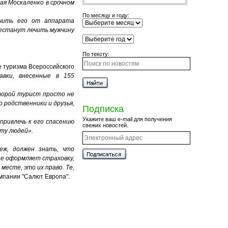
лая Москаленко в срочном
По месяцу и году:
ючить его от аппарата
рестанут лечить мужчину
По тексту:
е туризма Всероссийского
авки, внесенные в 155
оторой турист просто не
о родственники и друзья,
Подписка
Укажите ваш e-mail для получения
привлечь к его спасению
свежих новостей.
ту людей».
еж, должен знать, что
не оформляет страховку,
месте, это их право. Те,
мпании "Салют Европа".